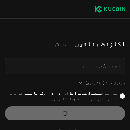
اکاؤنٹ بنائیں
مرحلہ 1/3
ای میل/فون نمبر
ریفرل کوڈ (اختیاری)
میں نے
استعمال کی شرائط
اور
رازداری کی پالیسی
کو پڑھ
لیا ہے اور ان سے اتفاق کرتا ہوں۔