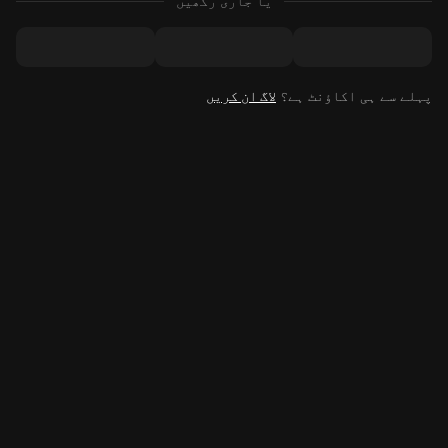
یا جاری رکھیں
پہلے سے ہی اکاؤنٹ ہے؟
لاگ ان کریں