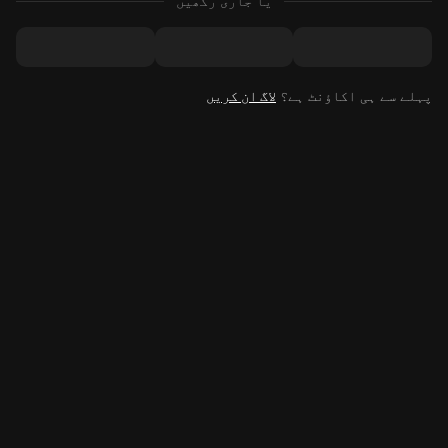
یا جاری رکھیں
پہلے سے ہی اکاؤنٹ ہے؟
لاگ ان کریں