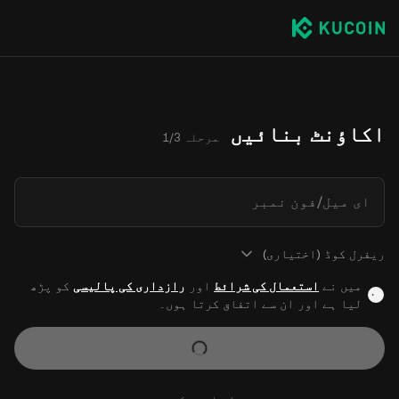
اکاؤنٹ بنائیں
مرحلہ 1/3
ای میل/فون نمبر
ریفرل کوڈ (اختیاری)
میں نے
استعمال کی شرائط
اور
رازداری کی پالیسی
کو پڑھ
لیا ہے اور ان سے اتفاق کرتا ہوں۔