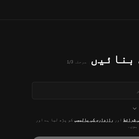
بنائیں
مرحلہ 1/3
 شرائط
اور
رازداری کی پالیسی
کو پڑھ لیا ہے اور
 ہوں۔