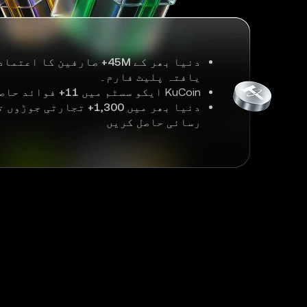
دنیا بھر کے
45M+
صارفین کا اعتماد
یافتہ پلیٹ فارم۔
KuCoin ایکو سسٹم میں
11+
فوائد حاصل
دنیا بھر میں
1,300+
تجارتی جوڑوں ت
رسائی حاصل کریں