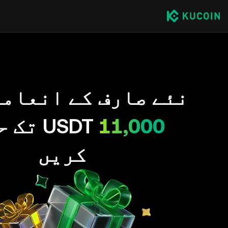
نئے صارف کے انعاما
11,000
USDT تک
کریں