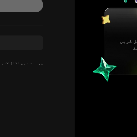
 کریں
ک
پہلے سے ہی اکاؤنٹ ہ