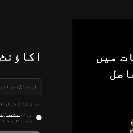
اکاؤنٹ 
ت میں
 حاصل
ای میل/فون نمبر
ریفرل کوڈ (اختیاری)
میں نے
استعمال کی
ان سے اتفاق کرتا