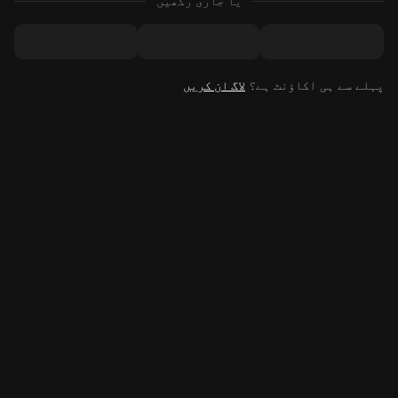
یا جاری رکھیں
پہلے سے ہی اکاؤنٹ ہے؟
لاگ ان کریں