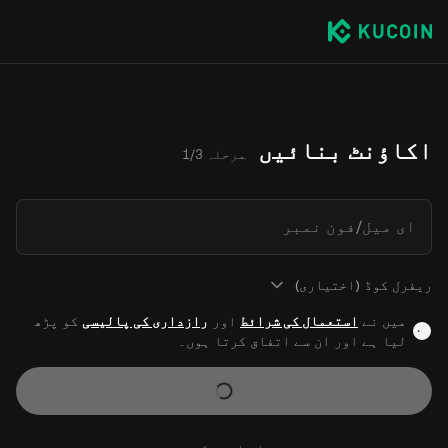
اکاؤنٹ بنائیں
مرحلہ 1/3
ای میل/فون نمبر
ریفرل کوڈ (اختیاری)
میں نے
استعمال کی شرائط
اور
رازداری کی پالیسی
کو پڑھ
لیا ہے اور ان سے اتفاق کرتا ہوں۔