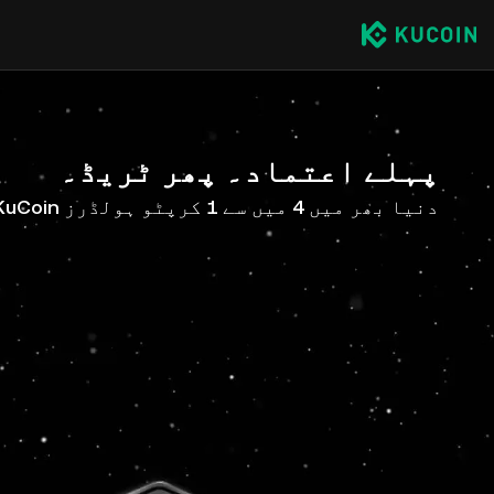
پہلے اعتماد۔ پھر ٹریڈ۔
دنیا بھر میں 4 میں سے 1 کرپٹو ہولڈرز KuCoin کے ساتھ ہیں۔