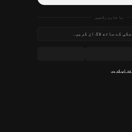
یا جاری رکھیں
کی کے ساتھ لاگ ان کریں۔
ئن اپ کریں