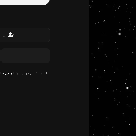
پاس
اکاؤنٹ نہیں ہے؟
ابھی سا