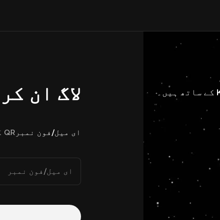
لاگ ان کر
ای میل/فون نمبر
QR کوڈ
ای میل/فون نمبر