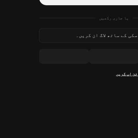
یا جاری رکھیں
کی کے ساتھ لاگ ان کریں۔
ئن اپ کریں