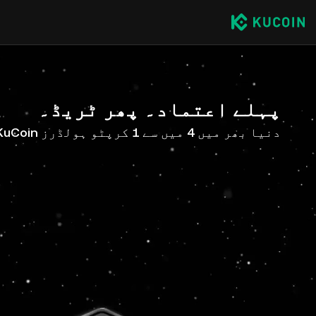
پہلے اعتماد۔ پھر ٹریڈ۔
دنیا بھر میں 4 میں سے 1 کرپٹو ہولڈرز KuCoin کے ساتھ ہیں۔