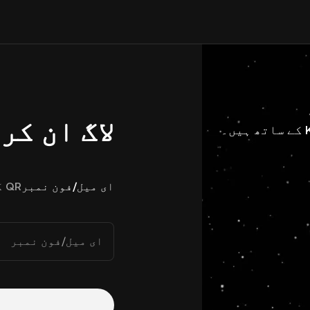
لاگ ان کر
ای میل/فون نمبر
QR کوڈ
ای میل/فون نمبر