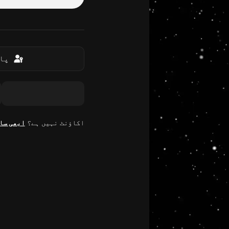
پاس
اکاؤنٹ نہیں ہے؟
ابھی سا