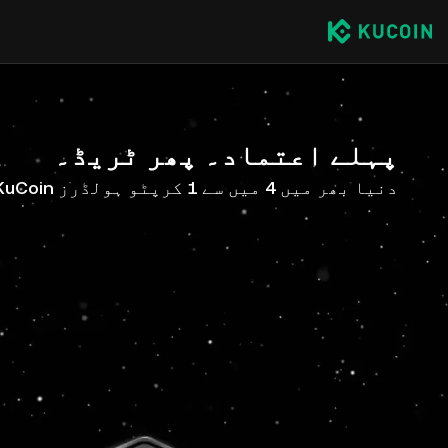
پہلے اعتماد۔ پھر ٹریڈ۔
دنیا بھر میں 4 میں سے 1 کرپٹو ہولڈرز KuCoin کے ساتھ ہیں۔