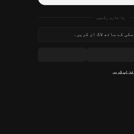
یا جاری رکھیں
کی کے ساتھ لاگ ان کریں۔
ئن اپ کریں