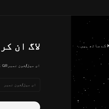
لاگ ان کر
ای میل/فون نمبر
QR کوڈ
ای میل/فون نمبر