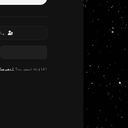
پاس
اکاؤنٹ نہیں ہے؟
ابھی سا