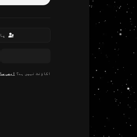
پاس
اکاؤنٹ نہیں ہے؟
ابھی سا