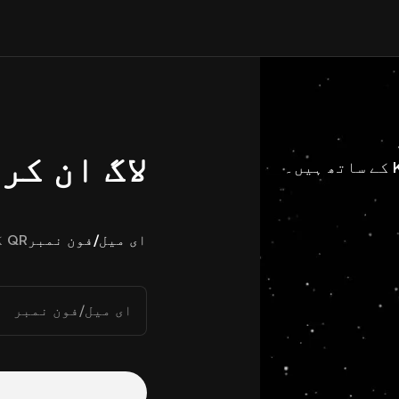
لاگ ان کر
ای میل/فون نمبر
QR کوڈ
ای میل/فون نمبر