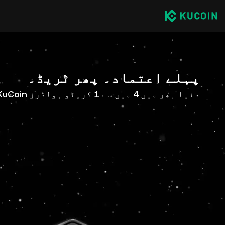
پہلے اعتماد۔ پھر ٹریڈ۔
دنیا بھر میں 4 میں سے 1 کرپٹو ہولڈرز KuCoin کے ساتھ ہیں۔