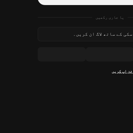
یا جاری رکھیں
کی کے ساتھ لاگ ان کریں۔
ئن اپ کریں