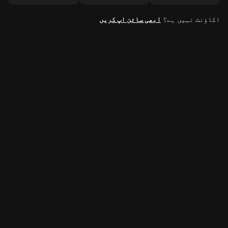
اکاؤنٹ نہیں ہے؟
ابھی سائن اپ کریں