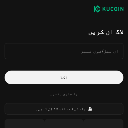
لاگ ان کریں
ای میل/فون نمبر
اگلا
یا جاری رکھیں
پاسکی کے ساتھ لاگ ان کریں۔