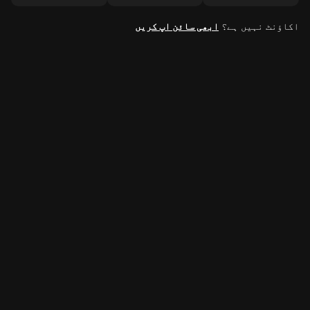
اکاؤنٹ نہیں ہے؟
ابھی سائن اپ کریں