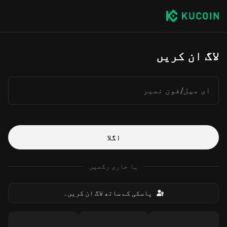
لاگ ان کریں
ای میل/فون نمبر
اگلا
یا جاری رکھیں
پاسکی کے ساتھ لاگ ان کریں۔