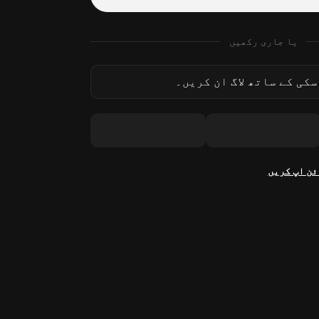
یا جاری رکھیں
کی کے ساتھ لاگ ان کریں۔
ئن اپ کریں