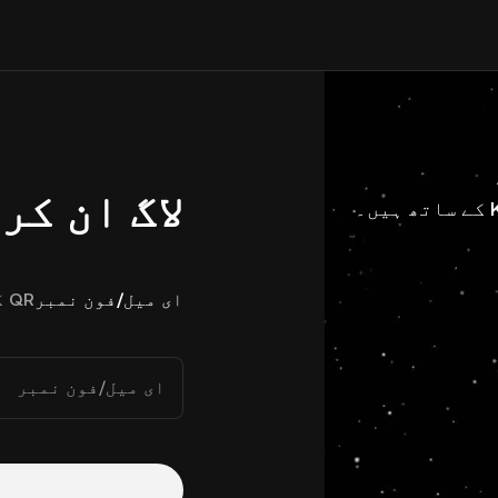
لاگ ان کر
ای میل/فون نمبر
QR کوڈ
ای میل/فون نمبر