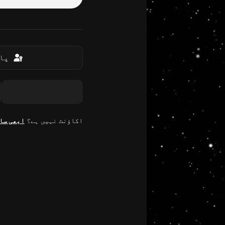
پاس
اکاؤنٹ نہیں ہے؟
ابھی سا