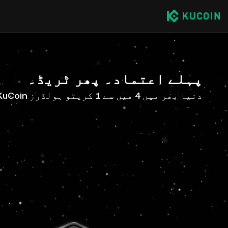
پہلے اعتماد۔ پھر ٹریڈ۔
دنیا بھر میں 4 میں سے 1 کرپٹو ہولڈرز KuCoin کے ساتھ ہیں۔