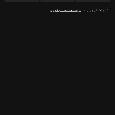
اکاؤنٹ نہیں ہے؟
ابھی سائن اپ کریں