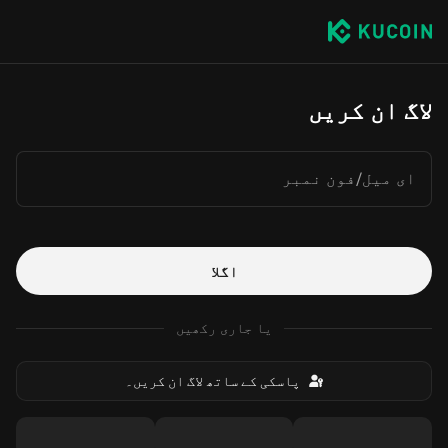
لاگ ان کریں
ای میل/فون نمبر
اگلا
یا جاری رکھیں
پاسکی کے ساتھ لاگ ان کریں۔