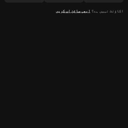
اکاؤنٹ نہیں ہے؟
ابھی سائن اپ کریں