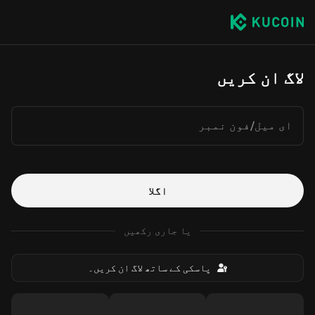
لاگ ان کریں
ای میل/فون نمبر
اگلا
یا جاری رکھیں
پاسکی کے ساتھ لاگ ان کریں۔