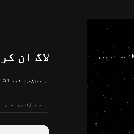
لاگ ان کر
ای میل/فون نمبر
QR کوڈ
ای میل/فون نمبر