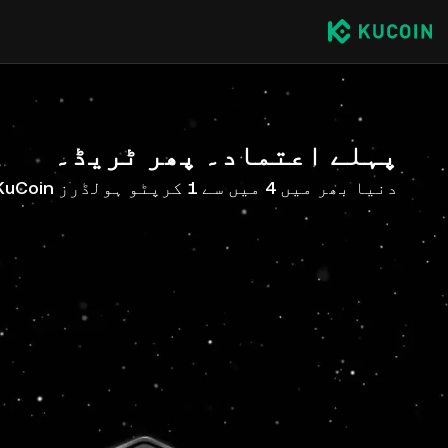
پہلے اعتماد۔ پھر ٹریڈ۔
دنیا بھر میں 4 میں سے 1 کرپٹو ہولڈرز KuCoin کے ساتھ ہیں۔