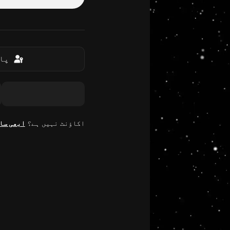
پاس
اکاؤنٹ نہیں ہے؟
ابھی سا