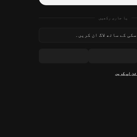
یا جاری رکھیں
کی کے ساتھ لاگ ان کریں۔
ئن اپ کریں