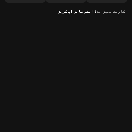
اکاؤنٹ نہیں ہے؟
ابھی سائن اپ کریں