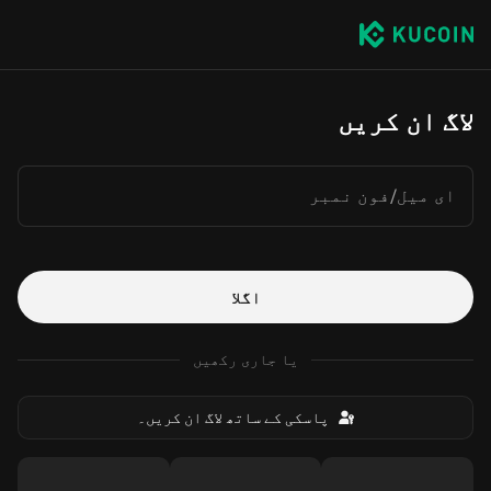
لاگ ان کریں
ای میل/فون نمبر
اگلا
یا جاری رکھیں
پاسکی کے ساتھ لاگ ان کریں۔