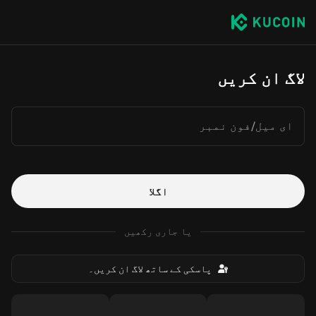
لاگ ان کریں
ای میل/فون نمبر
اگلا
یا جاری رکھیں
پاسکی کے ساتھ لاگ ان کریں۔