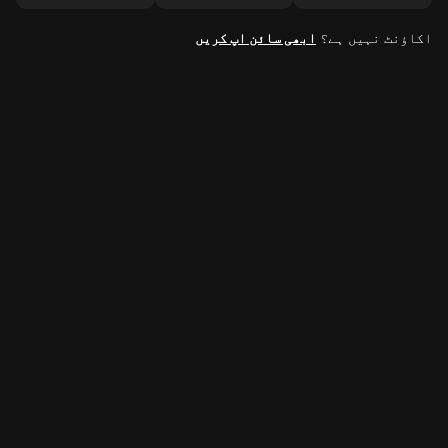
اکاؤنٹ نہیں ہے؟
ابھی سائن اپ کریں