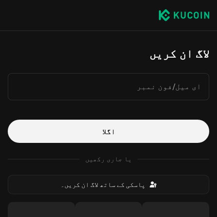
لاگ ان کریں
ای میل/فون نمبر
اگلا
یا جاری رکھیں
پاسکی کے ساتھ لاگ ان کریں۔