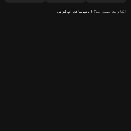
اکاؤنٹ نہیں ہے؟
ابھی سائن اپ کریں