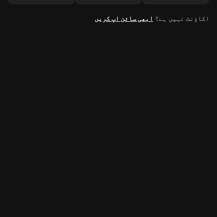
اکاؤنٹ نہیں ہے؟
ابھی سائن اپ کریں