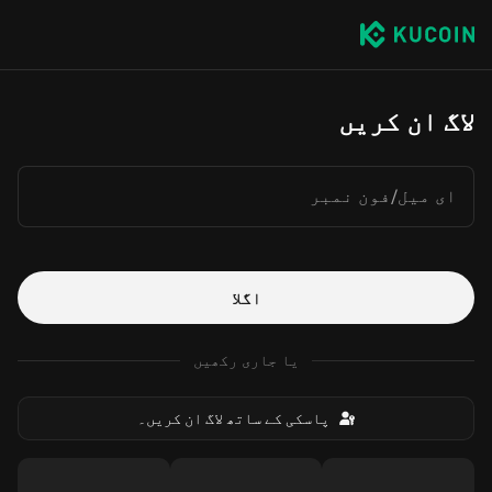
لاگ ان کریں
ای میل/فون نمبر
اگلا
یا جاری رکھیں
پاسکی کے ساتھ لاگ ان کریں۔