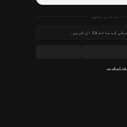
یا جاری رکھیں
کی کے ساتھ لاگ ان کریں۔
ئن اپ کریں