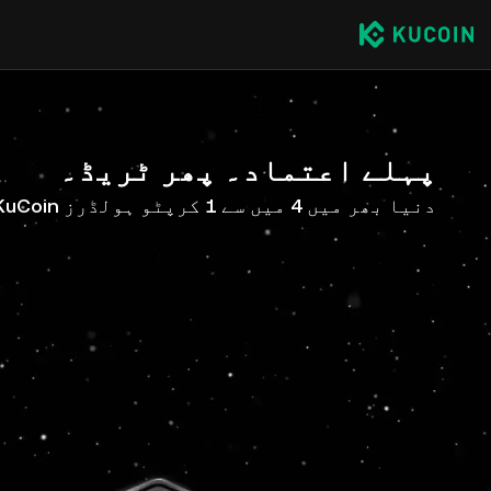
پہلے اعتماد۔ پھر ٹریڈ۔
دنیا بھر میں 4 میں سے 1 کرپٹو ہولڈرز KuCoin کے ساتھ ہیں۔