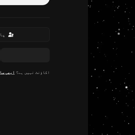
پاس
اکاؤنٹ نہیں ہے؟
ابھی سا