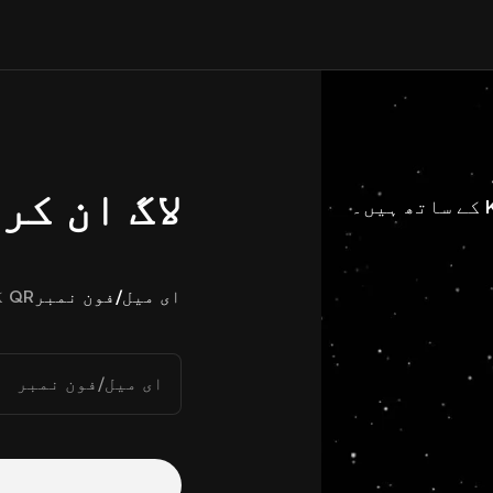
لاگ ان کر
ای میل/فون نمبر
QR کوڈ
ای میل/فون نمبر