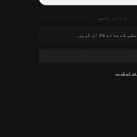
یا جاری رکھیں
کی کے ساتھ لاگ ان کریں۔
ئن اپ کریں