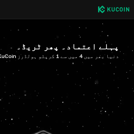
پہلے اعتماد۔ پھر ٹریڈ۔
دنیا بھر میں 4 میں سے 1 کرپٹو ہولڈرز KuCoin کے ساتھ ہیں۔