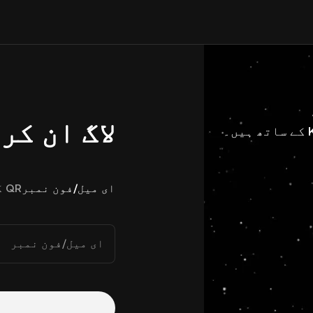
لاگ ان کر
ای میل/فون نمبر
QR کوڈ
ای میل/فون نمبر