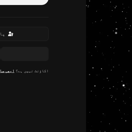
پاس
اکاؤنٹ نہیں ہے؟
ابھی سا