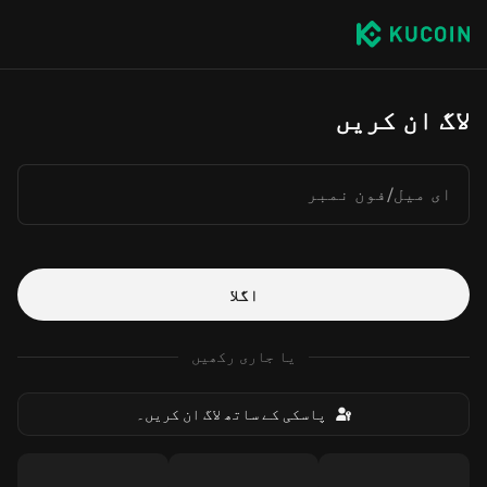
لاگ ان کریں
ای میل/فون نمبر
اگلا
یا جاری رکھیں
پاسکی کے ساتھ لاگ ان کریں۔