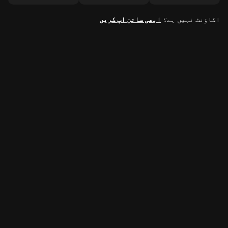
اکاؤنٹ نہیں ہے؟
ابھی سائن اپ کریں