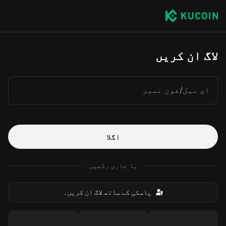
لاگ ان کریں
ای میل/فون نمبر
اگلا
یا جاری رکھیں
پاسکی کے ساتھ لاگ ان کریں۔