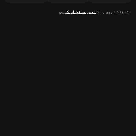
اکاؤنٹ نہیں ہے؟
ابھی سائن اپ کریں