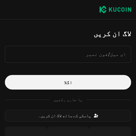
لاگ ان کریں
ای میل/فون نمبر
اگلا
یا جاری رکھیں
پاسکی کے ساتھ لاگ ان کریں۔