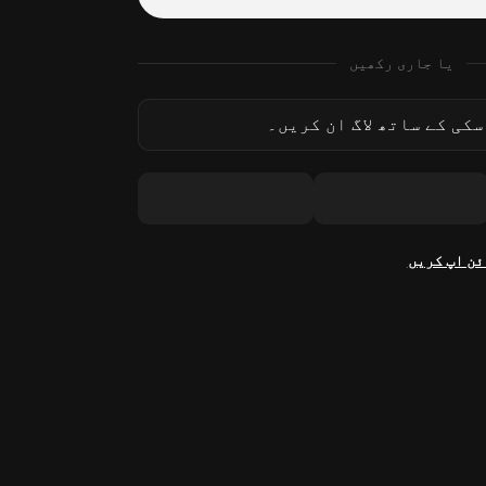
یا جاری رکھیں
کی کے ساتھ لاگ ان کریں۔
ئن اپ کریں