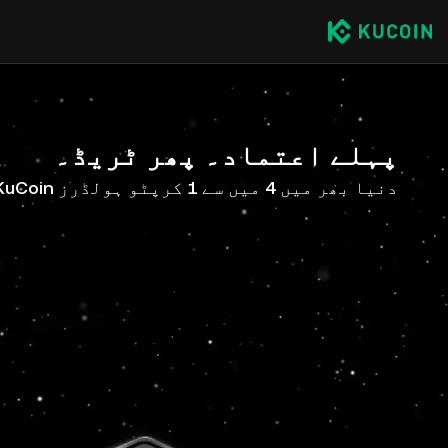
پہلے اعتماد۔ پھر ٹریڈ۔
دنیا بھر میں 4 میں سے 1 کرپٹو ہولڈرز KuCoin کے ساتھ ہیں۔