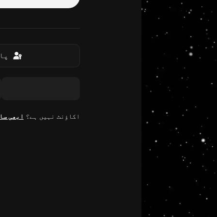
پاس
اکاؤنٹ نہیں ہے؟
ابھی سا