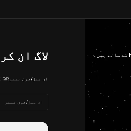
لاگ ان کر
ای میل/فون نمبر
QR کوڈ
ای میل/فون نمبر