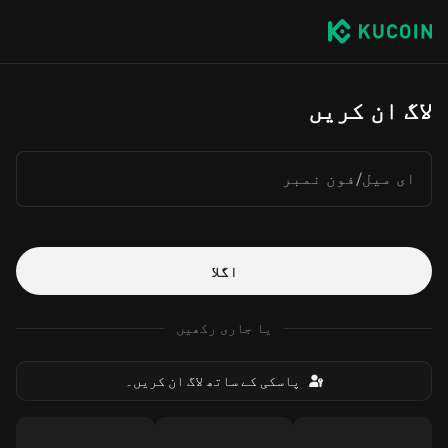
لاگ ان کریں
ای میل/فون نمبر
اگلا
یا جاری رکھیں
پاسکی کے ساتھ لاگ ان کریں۔