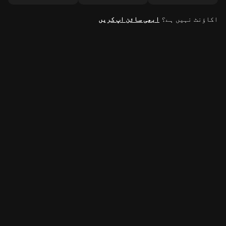
اکاؤنٹ نہیں ہے؟
ابھی سائن اپ کریں