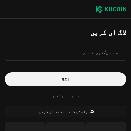
لاگ ان کریں
ای میل/فون نمبر
اگلا
یا جاری رکھیں
پاسکی کے ساتھ لاگ ان کریں۔