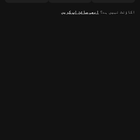
اکاؤنٹ نہیں ہے؟
ابھی سائن اپ کریں