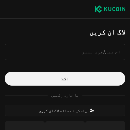
لاگ ان کریں
ای میل/فون نمبر
اگلا
یا جاری رکھیں
پاسکی کے ساتھ لاگ ان کریں۔