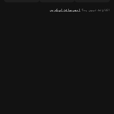
اکاؤنٹ نہیں ہے؟
ابھی سائن اپ کریں