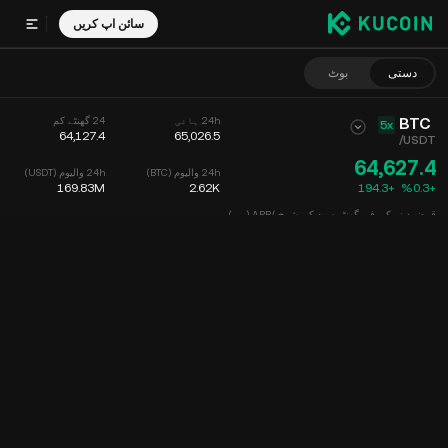
سائن اپ کریں
دستی
بوٹ
BTC
24h ہائی
24 گھنٹے کم
5x
64,127.4
65,026.5
/
USDT
64,627.4
24h والیوم (BTC)
24h والیوم (USDT)
169.83M
2.62K
194.3
+
‮+‭0.3‬%‬
قرض دینے کی فی گھنٹہ سود کی شرح /APR ( -- )
--
/
--
چارٹ
فیڈ
کوئین کی معلومات
آرڈر بک
حالیہ تجارت
وقت
15m
چارٹ
مارکیٹ کی گہرائی