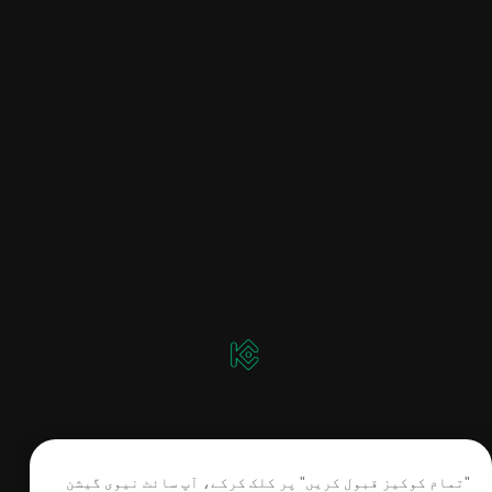
"تمام کوکیز قبول کریں" پر کلک کرکے، آپ سائٹ نیوی گیشن