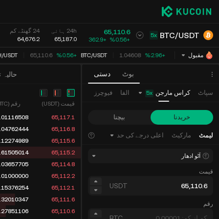
24h ہائی
24 گھنٹے کم
65,110.6
BTC
/
USDT
5x
64,676.2
65,187.0
362.9
+
‮+‭0.56‬%‬
H
/
USDT
65,110.6
‮+‭0.56‬%‬
BTC
/
USDT
1.04608
‮+‭2.96‬%‬
XRP
/
USDT
مقبول
بوٹ
دستی
حالیہ 
کراس مارجن
سپاٹ
الفا
فیوچرز
5
x
قیمت (USDT)
رقم (BTC)
خریدنا
بیچنا
.01116508
65,117.1
.04762444
65,116.8
لیمٹ
مارکیٹ
اعلی درجے کی حد
.12274989
65,115.6
.61505014
65,115.2
آٹو ادھار
.03657705
65,114.8
قیمت
.01000000
65,112.2
USDT
.15376254
65,112.1
.32010347
65,111.6
رقم
.27851106
65,110.6
BTC