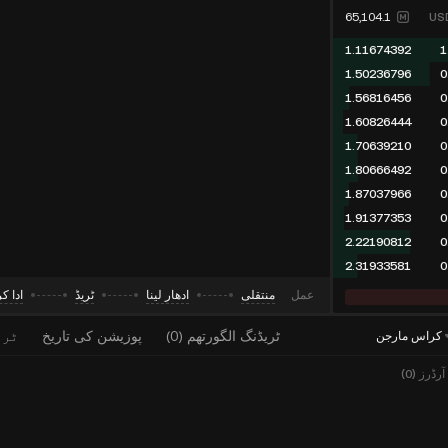
65,104.1
US
1.11674392
1
1.50236796
0
1.56816456
0
1.60826444
0
1.70639210
0
1.80666492
0
1.87037966
0
1.91377353
0
2.22190812
0
2.31933581
0
منتقلی
ادھار لینا
ٹریڈ
ادا کر
عمل
ٹریڈنگ الگورتھم
(
0
)
پوزیشن کی تاریخ
ٹری
کراس مارجن
رڈرز (0)