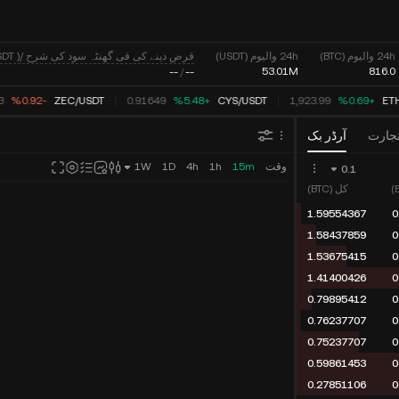
قرض دینے کی فی گھنٹہ سود کی شرح /APR ( USDT )
24h والیوم (BTC)
24h والیوم (USDT)
53.01M
816.0
--
/
--
53
‮-‭0.92‬%‬
ZEC
/
USDT
0.91649
‮+‭5.48‬%‬
CYS
/
USDT
1,923.99
‮+‭0.69‬%‬
ET
تجارت
آرڈر بک
وقت
15m
1h
4h
1D
1W
0.1
کل (BTC)
1.59554367
0
1.58437859
0
1.53675415
0
1.41400426
0
0.79895412
0
0.76237707
0
0.75237707
0
0.59861453
0
0.27851106
0