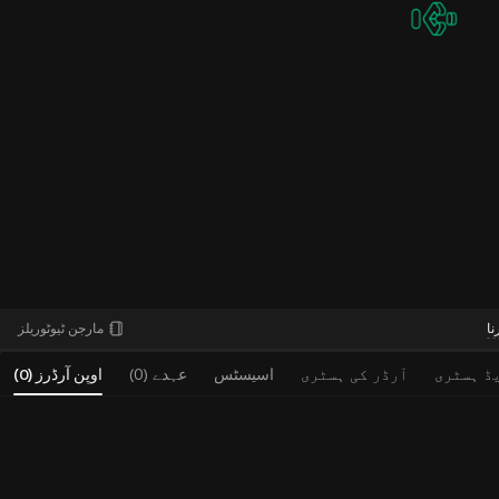
نا
مارجن ٹیوٹوریلز
ڈ ہسٹری
آرڈر کی ہسٹری
اسیسٹس
عہدے (0)
اوپن آرڈرز
(
0
)