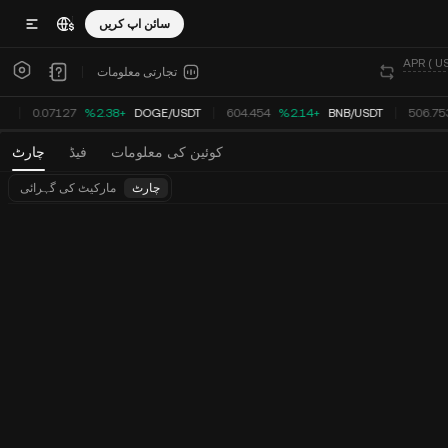
سائن اپ کریں
تجارتی معلومات
DT
0.07127
‮+‭2.38‬%‬
DOGE
/
USDT
604.454
‮+‭2.14‬%‬
BNB
/
USDT
506.7
کوئین کی معلومات
فیڈ
چارٹ
چارٹ
مارکیٹ کی گہرائی