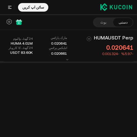
سائن اپ کریں
دستی
بوٹ
HUMAUSDT Perp
مارک پارائس
24 گھنٹے والیوم
HUMA
4.01M
0.020641
0.020641
24 گھنٹے کا کاروبار
انڈیکس پرائس
USDT
83.60K
0.020661
-0.001324
‮-‭5.97‬%‬
چارٹ
فیڈ
کوئین کی معلومات
آرڈر بک
حالیہ تجارت
وقت
15m
آخری پارائس
چارٹ
مارکیٹ کی گہرائی