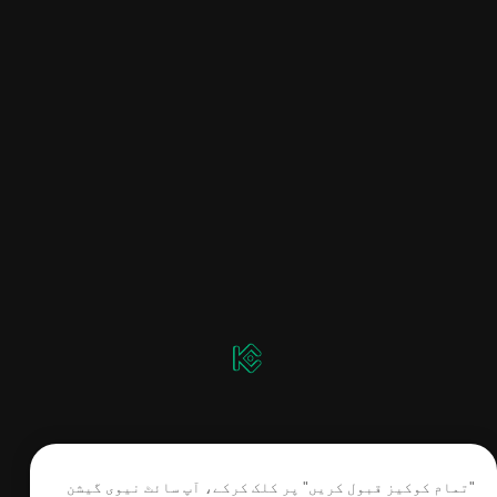
"تمام کوکیز قبول کریں" پر کلک کرکے، آپ سائٹ نیوی گیشن