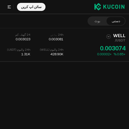
سائن اپ کریں
دستی
بوٹ
WELL
24h ہائی
24 گھنٹے کم
0.003023
0.003081
/
USDT
0.003074
24h والیوم (WELL)
24h والیوم (USDT)
1.31K
428.90K
0.00002
+
‮+‭0.65‬%‬
چارٹ
فیڈ
کوئین کی معلومات
آرڈر بک
حالیہ تجارت
وقت
15m
چارٹ
مارکیٹ کی گہرائی