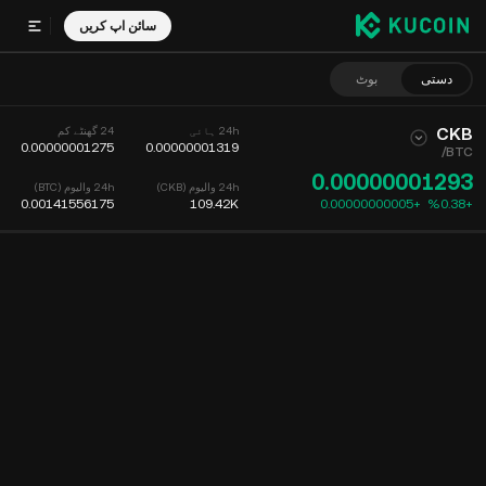
سائن اپ کریں
دستی
بوٹ
CKB
24h ہائی
24 گھنٹے کم
0.00000001275
0.00000001319
/
BTC
0.00000001293
24h والیوم (CKB)
24h والیوم (BTC)
0.00141556175
109.42K
0.00000000005
+
‮+‭0.38‬%‬
چارٹ
فیڈ
کوئین کی معلومات
آرڈر بک
حالیہ تجارت
وقت
15m
چارٹ
مارکیٹ کی گہرائی