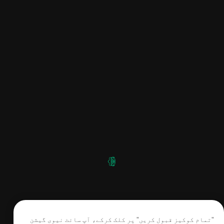
"تمام کوکیز قبول کریں" پر کلک کرکے، آپ سائٹ نیوی گیشن