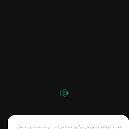
"تمام کوکیز قبول کریں" پر کلک کرکے، آپ سائٹ نیوی گیشن