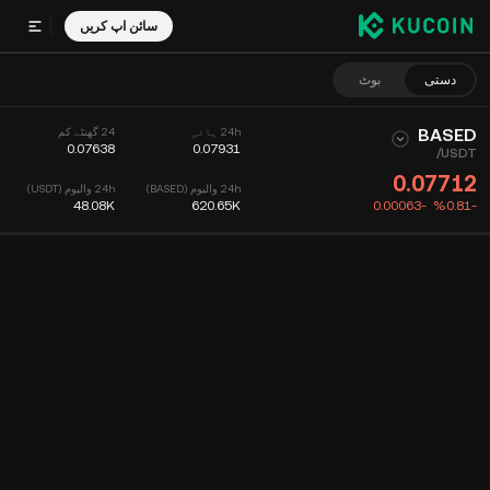
سائن اپ کریں
دستی
بوٹ
BASED
24h ہائی
24 گھنٹے کم
0.07638
0.07931
/
USDT
0.07712
24h والیوم (BASED)
24h والیوم (USDT)
48.08K
620.65K
-0.00063
‮-‭0.81‬%‬
چارٹ
فیڈ
کوئین کی معلومات
آرڈر بک
حالیہ تجارت
وقت
15m
چارٹ
مارکیٹ کی گہرائی