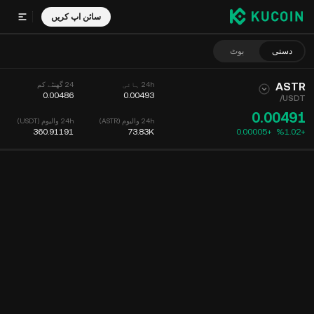
سائن اپ کریں
دستی
بوٹ
ASTR
24h ہائی
24 گھنٹے کم
0.00486
0.00493
/
USDT
0.00491
24h والیوم (ASTR)
24h والیوم (USDT)
360.91191
73.83K
0.00005
+
‮+‭1.02‬%‬
چارٹ
فیڈ
کوئین کی معلومات
آرڈر بک
حالیہ تجارت
وقت
15m
چارٹ
مارکیٹ کی گہرائی