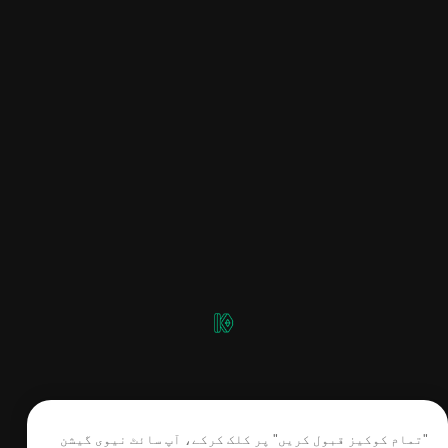
"تمام کوکیز قبول کریں" پر کلک کرکے، آپ سائٹ نیوی گیشن