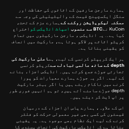
ہمارے مارجن صارفین کے اثاثوں کی حفاظت اور
سنگل ایکسچینج قیمت کے والیٹیلیٹی کی وجہ سے
ممکنہ لیکویڈیشن روکنے کے
ہمارے عزم کے تحت،
KuCoin نے
BTC سے منسوب
اسپاٹ انڈیکس کو
اختراع
کیا ہے۔
. یہ انڈیکس ، مارجن مارکیٹوں میں تمام
کرپٹو اثاثے پر لاگو ہوتا ہے، مارکیٹ میں انصاف
کو یقینی بناتا ہے۔
ہر ایک کریپٹو کرنسی کے لیے، ہم
اعلیٰ مارکیٹ کی
depth کے ساتھ عالمی تبادلے سے
کرپٹو کرنسی
تجارتی جوڑے جمع کرتے ہیں۔
انڈیکس اجزاء بنانے
کے لیے۔ اگر یہ جوڑے ہمارے معیارات کو پورا
کرنے میں ناکام رہتے ہیں یا اگر بہتر مارکیٹ
depth جوڑے سامنے آتے ہیں، تو ہم انہیں فوری طور
پر اپ ڈیٹ کر دیتے ہیں۔
اس کے علاوہ، ہمارے پاس ان اجزاء کے درمیان
قیمتوں کی کسی بھی غیر معمولی حرکت کو فلٹر
کرنے کے لیے ایک نظام بھی موجود ہے۔ یہ یقینی
بناتا ہے کہ انڈیکس مارکیٹ کی انصاف پسندی کا