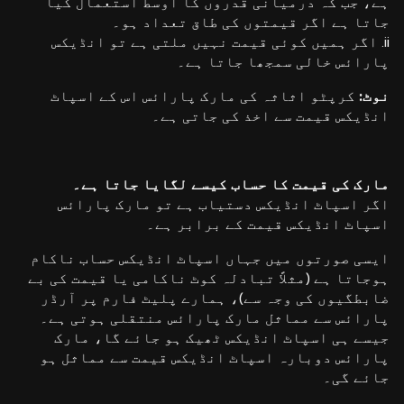
ہے، جب کہ درمیانی قدروں کا اوسط استعمال کیا
جاتا ہے اگر قیمتوں کی طاق تعداد ہو۔
ii. اگر ہمیں کوئی قیمت نہیں ملتی ہے تو انڈیکس
پارائس خالی سمجھا جاتا ہے۔
نوٹ:
کرپٹو اثاثہ کی مارک پارائس اس کے اسپاٹ
انڈیکس قیمت سے اخذ کی جاتی ہے۔
مارک کی قیمت کا حساب کیسے لگایا جاتا ہے۔
اگر اسپاٹ انڈیکس دستیاب ہے تو مارک پارائس
اسپاٹ انڈیکس قیمت کے برابر ہے۔
ایسی صورتوں میں جہاں اسپاٹ انڈیکس حساب ناکام
ہوجاتا ہے (مثلاً تبادلہ کوٹ ناکامی یا قیمت کی بے
ضابطگیوں کی وجہ سے)، ہمارے پلیٹ فارم پر آرڈر
پارائس سے مماثل مارک پارائس منتقلی ہوتی ہے۔
جیسے ہی اسپاٹ انڈیکس ٹھیک ہو جائے گا، مارک
پارائس دوبارہ اسپاٹ انڈیکس قیمت سے مماثل ہو
جائے گی۔