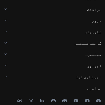
پراڈکٹ
سروس
کاروبار
کرپٹو قیمتیں
سیکھیں۔
ڈویلپر
ایپ ڈاؤن لوڈ
برادری