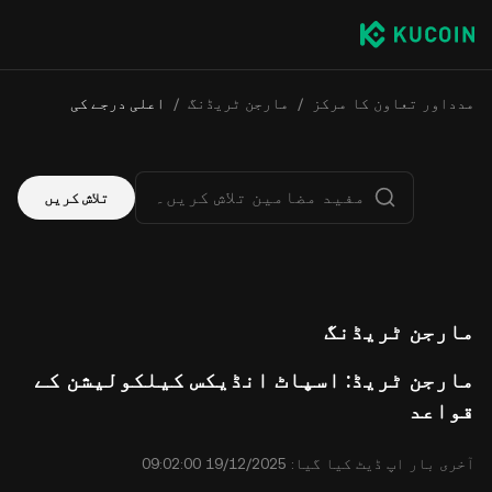
مدداور تعاون کا مرکز
/
مارجن ٹریڈنگ
/
اعلی درجے کی
تلاش کریں
مارجن ٹریڈنگ
مارجن ٹریڈ: اسپاٹ انڈیکس کیلکولیشن کے
قواعد
آخری بار اپ ڈیٹ کیا گیا: ⁦09:02:00 19/12/2025⁩