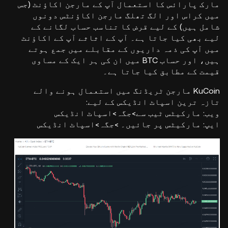
مارک پارائس کا استعمال آپ کے مارجن اکاؤنٹ (جس
میں کراس اور الگ تھلگ مارجن اکاؤنٹس دونوں
شامل ہیں) کے لیے قرض کا تناسب حساب لگانے کے
لیے بھی کیا جاتا ہے۔ آپ کے اثاثے آپ کے اکاؤنٹ
میں آپ کی ذمہ داریوں کے مقابلے میں جمع ہوتے
ہیں، اور حساب BTC میں ان کی ہر ایک کے مساوی
قیمت کے مطابق کیا جاتا ہے۔
KuCoin مارجن ٹریڈنگ میں استعمال ہونے والے
تازہ ترین اسپاٹ انڈیکس کے لیے:
ویب: مارکیٹس ٹیب سے
>
جگہ
>
اسپاٹ انڈیکس
ایپ: مارکیٹس پر جائیں۔
>
جگہ
>
اسپاٹ انڈیکس