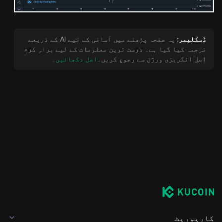
ڈسکلیمر:
یہ صفحہ پڑھنے میں آسانی کے لیے AI کے ذریعے
ترجمہ کیا گیا ہے۔ درست ترین معلومات کے لیے براہِ کرم
اصل انگریزی ورژن سے رجوع کریں۔
اصل دکھائیں۔
کارپوریٹ