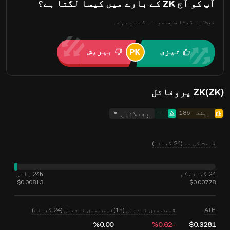
آپ کو آج ZK کے بارے میں کیسا لگتا ہے؟
نوٹ: یہ ڈیٹا صرف حوالہ کے لیے ہے۔
تیزی
بیریش
ZK(ZK) پروفائل
رینک
186
--
پھیلائیں
قیمت کی حد (24 گھنٹے)
24 گھنٹے کم
24h ہائی
$0.00813
$0.00778
ATH
قیمت میں تبدیلی (1h)
قیمت میں تبدیلی (24 گھنٹے)
‮‭0.00‬%‬
‮-‭0.62‬%‬
$0.3281