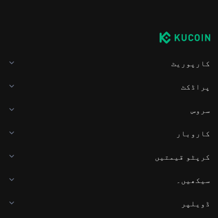
کارپوریٹ
پراڈکٹ
سروس
کاروبار
کرپٹو قیمتیں
سیکھیں۔
ڈویلپر