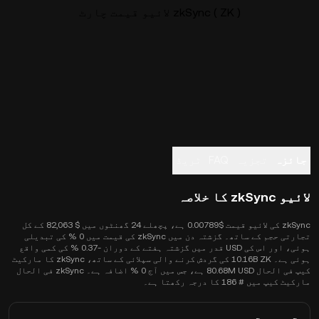
zkSync ( ZK ) لائیو قیمت چارٹ
جائزہ
تجزیہ
FAQ
ٹریڈ
لائیو zkSync کا خلاصہ
zkSync کی لائیو قیمت $0.00789 ہے، پچھلے 24 گھنٹوں میں $ 82,063 کے کل
تجارتی حجم کے ساتھ۔ گزشتہ دن میں zkSync کی قیمت میں 0 % کی تبدیلی
ہوئی، اور اس کی USD قدر میں گزشتہ ہفتے کے دوران -‎0.37 % کی کمی واقع
ہوئی ہے۔ 10.16B ZK کی گردش کرنے والی سپلائی کے ساتھ، zkSync کا مارکیٹ
کیپ فی الحال 80.68M USD ہے، جس میں آج 0 % اضافہ ہے۔ zkSync فی الحال
مارکیٹ کیپ میں # 186 کا درجہ رکھتا ہے۔