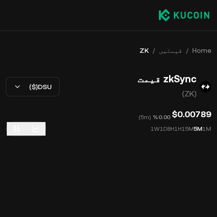
Home
/
قیمتیں
/
ZK
zkSync قیمت
USD($)
(ZK)
$0.00789
)
5m
(
‮‭0.00‬%‬
1W
1D
8H
1H
15M
5M
1M