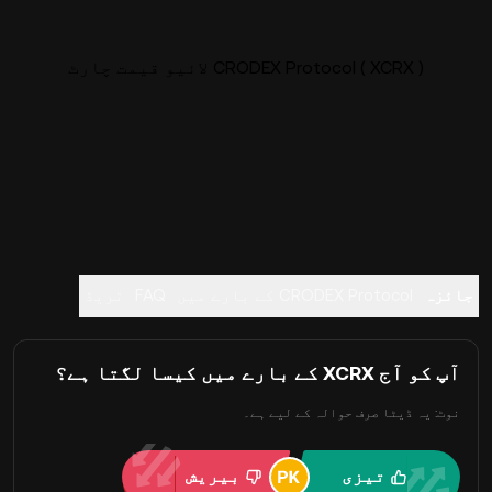
CRODEX Protocol ( XCRX ) لائیو قیمت چارٹ
جائزہ
CRODEX Protocol کے بارے میں
FAQ
ٹریڈ
آپ کو آج XCRX کے بارے میں کیسا لگتا ہے؟
نوٹ: یہ ڈیٹا صرف حوالہ کے لیے ہے۔
تیزی
بیریش