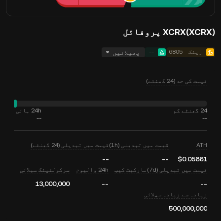
XCRX(XCRX) پروفائل
رینک
6805
--
پھیلائیں
قیمت کی حد (24 گھنٹے)
24 گھنٹے کم
24h ہائی
--
--
ATH
قیمت میں تبدیلی (1h)
قیمت میں تبدیلی (24 گھنٹے)
--
--
$0.05861
قیمت میں تبدیلی (7d)
مارکیٹ کیپ
24h والیوم
سرکولٹینگ سپلائی
13,000,000
--
--
زیادہ سے زیادہ سپلائی
500,000,000