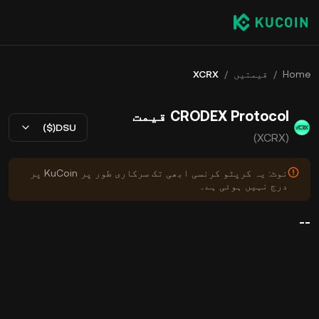
Home
/
قیمتیں
/
XCRX
CRODEX Protocol قیمت
USD($)
(XCRX)
نوٹ: یہ کرپٹو کرنسی ابھی تک سرکاری طور پر KuCoin پر
درج نہیں ہوئی ہے۔
--