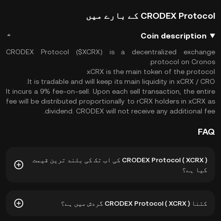
CRODEX Protocol کے بارے میں
Coin description
CRODEX Protocol ($XCRX) is a decentralized exchange
protocol on Cronos.
xCRX is the main token of the protocol
It is tradable and will keep its main liquidity in xCRX / CRO.
It incurs a 9% fee-on-sell. Upon each sell transaction, the entire
fee will be distributed proportionally to rCRX holders in xCRX as
dividend. CRODEX will not receive any additional fee.
FAQ
CRODEX Protocol ( XCRX ) کی اب تک کی بلند ترین قیمت
کیا ہے؟
CRODEX Protocol ( XCRX ) کی ہمہ وقتی بلند قیمت
کتنا CRODEX Protocol ( XCRX ) گردش میں ہے؟
$0.05861 ہے۔ XCRX کی موجودہ قیمت اس کی اب تک کی بلند
ترین قیمت سے -- کم ہے۔