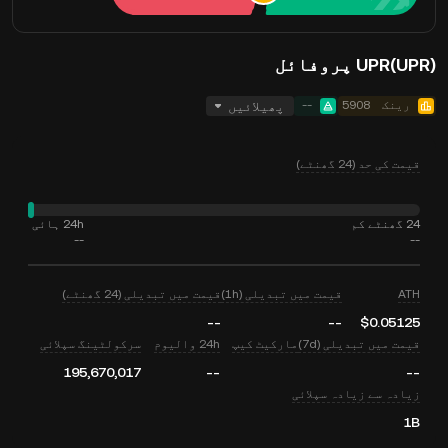
UPR(UPR) پروفائل
رینک
5908
--
پھیلائیں
قیمت کی حد (24 گھنٹے)
24 گھنٹے کم
24h ہائی
--
--
ATH
قیمت میں تبدیلی (1h)
قیمت میں تبدیلی (24 گھنٹے)
--
--
$0.05125
قیمت میں تبدیلی (7d)
مارکیٹ کیپ
24h والیوم
سرکولٹینگ سپلائی
195,670,017
--
--
زیادہ سے زیادہ سپلائی
1B