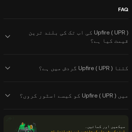
FAQ
Upfire ( UPR ) کی اب تک کی بلند ترین
قیمت کیا ہے؟
کتنا Upfire ( UPR ) گردش میں ہے؟
میں Upfire ( UPR ) کو کیسے اسٹور کروں؟
سیکھیں اور کمائیں۔
اپنے کرپٹو علم کو جانچیں اور نقد انعامات