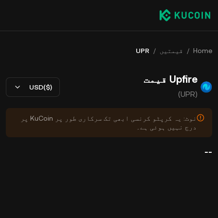
Home
/
قیمتیں
/
UPR
Upfire قیمت
USD($)
(UPR)
نوٹ: یہ کرپٹو کرنسی ابھی تک سرکاری طور پر KuCoin پر
درج نہیں ہوئی ہے۔
--