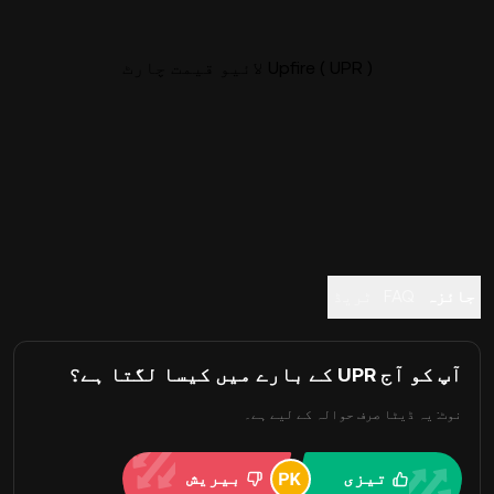
Upfire ( UPR ) لائیو قیمت چارٹ
جائزہ
FAQ
ٹریڈ
آپ کو آج UPR کے بارے میں کیسا لگتا ہے؟
نوٹ: یہ ڈیٹا صرف حوالہ کے لیے ہے۔
تیزی
بیریش