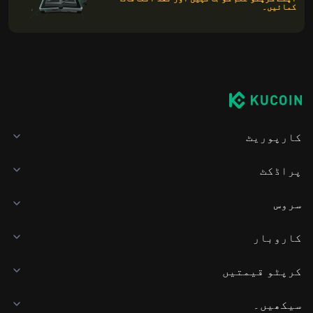
کمائیں۔
کارپوریٹ
پراڈکٹ
سروس
کاروبار
کرپٹو قیمتیں
سیکھیں۔