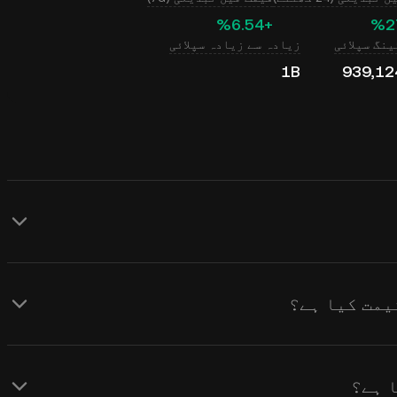
‮+‭6.54‬%‬
نگ سپلائی
زیادہ سے زیادہ سپلائی
1B
939,12
KuCoin Test ( TSTBSC ) کے لیے ریئل ٹائم USD قیمت کے اپ ڈیٹس فراہم
 کے ساتھ ساتھ مارکیٹ کے جذبات سے
حاصل کرنے