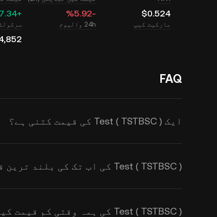
‮+‭27.34‬%‬
‮-‭5.92‬%‬
$0.524
مارکیٹ کیپ
24h والیوم
سرکولٹی
4,852
FAQ
ایک Test ( TSTBSC ) کی قیمت کتنی ہے؟
کرتا ہے۔ اس کی قیمت طلب اور رسد
Test ( TSTBSC ) کی اب تک کی بلند ترین قیمت کیا ہے؟
متاثر ہوتی ہے۔
ریئل ٹائم TSTBSC سے USD ایکسچینج ریٹس
کے لیے KuCoin کیلکولیٹر استعمال کریں۔
Test ( TSTBSC ) کی ہمہ وقتی کم قیمت کیا ہے؟