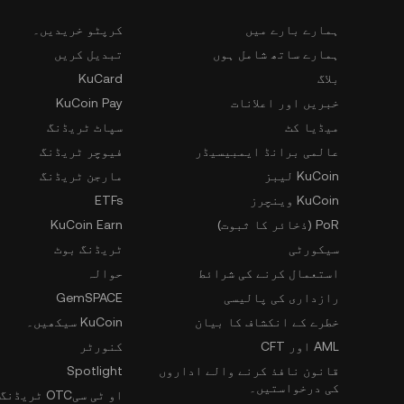
ہمارے بارے میں
کرپٹو خریدیں۔
ہمارے ساتھ شامل ہوں
تبدیل کریں
بلاگ
KuCard
خبریں اور اعلانات
KuCoin Pay
میڈیا کٹ
سپاٹ ٹریڈنگ
عالمی برانڈ ایمبیسیڈر
فیوچر ٹریڈنگ
KuCoin لیبز
مارجن ٹریڈنگ
KuCoin وینچرز
ETFs
PoR (ذخائر کا ثبوت)
KuCoin Earn
سیکورٹی
ٹریڈنگ بوٹ
استعمال کرنے کی شرائط
حوالہ
رازداری کی پالیسی
GemSPACE
خطرے کے انکشاف کا بیان
KuCoin سیکھیں۔
AML اور CFT
کنورٹر
قانون نافذ کرنے والے اداروں
Spotlight
کی درخواستیں۔
او ٹی سیOTC ٹریڈنگ