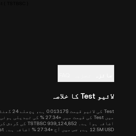
Test ( TSTBSC ) لائیو قیم
جائزہ
تجزیہ
FAQ
لائیو Test کا خلاصہ
12.5M USD ہے، جس میں آج +27.34 % اضافہ ہے۔ Test فی الحال مارکیٹ کیپ میں # 803 کا درجہ رکھتا ہے۔