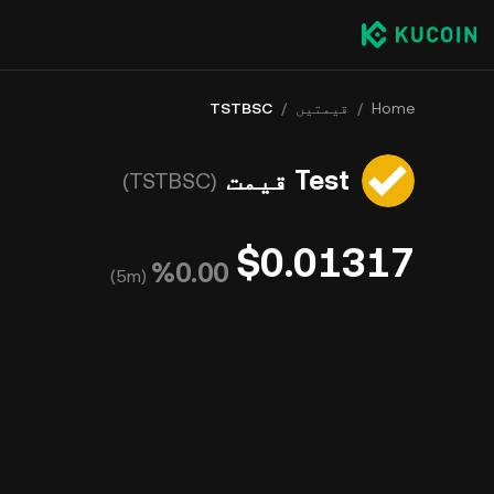
Home
/
قیمتیں
/
TSTBSC
Test قیمت
(TSTBSC)
$0.01317
‮‭0.00‬%‬
)
5m
(