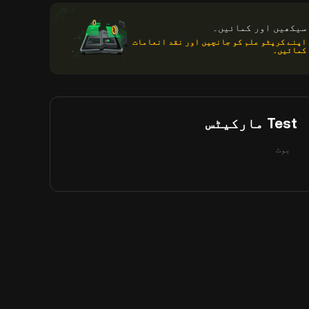
سیکھیں اور کمائیں۔
اپنے کرپٹو علم کو جانچیں اور نقد انعامات
کمائیں۔
Test مارکیٹس
بوٹ