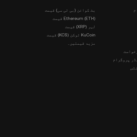
م
بٹ کوائن (بی ٹی سی) قیمت
Ethereum (ETH) قیمت
لہر (XRP) قیمت
KuCoin ٹوکن (KCS) قیمت
مزید قیمتیں۔