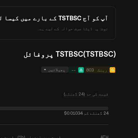
آپ کو آج TSTBSC کے بارے میں کیسا لگتا ہے؟
نوٹ: یہ ڈیٹا صرف حوالہ کے لیے ہے۔
TSTBSC(TSTBSC) پروفائل
پھیلائیں
رینک
803
--
قیمت کی حد (24 گھنٹے)
24 گھنٹے کم
$0.01034
ATH
قیمت میں تبدیلی (1h)
قیمت میں ت