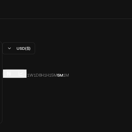
USD($)
1W
1D
8H
1H
15M
5M
1M