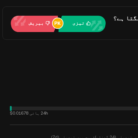
تیزی
بیریش
24h ہائی
$0.01678
بدیلی (24 گھنٹے)
قیمت میں تبدیلی (7d)