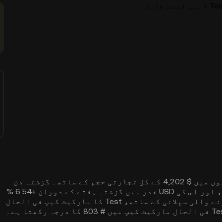
ت چارٹ
Test کی لائیو قیمت $0.01317 ہے، پچھلے 24 گھنٹوں میں $ 4,202 کے کل تجارتی حجم کے ساتھ۔ گزشتہ دن
میں Test کی قیمت میں +27.34 % کی تبدیلی ہوئی، اور اس کی USD قدر میں گزشتہ ہفتے کے دوران +6.54 %
اضافہ ہوا ہے۔ 939,124,852 TSTBSC کی گردش کرنے والی سپلائی کے ساتھ، Test کا مارکیٹ کیپ فی الحال