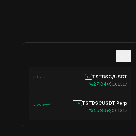
ٹریڈ
USDT
/
TSTBSC
سپاٹ
1
‮+‭27.34‬%‬
$0.01317
TSTBSCUSDT Perp
فیوچرز
20
‮+‭15.96‬%‬
$0.01317