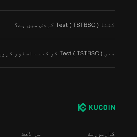
کتنا Test ( TSTBSC ) گردش میں ہے؟
میں Test ( TSTBSC ) کو کیسے اسٹور کروں؟
کارپوریٹ
پراڈکٹ