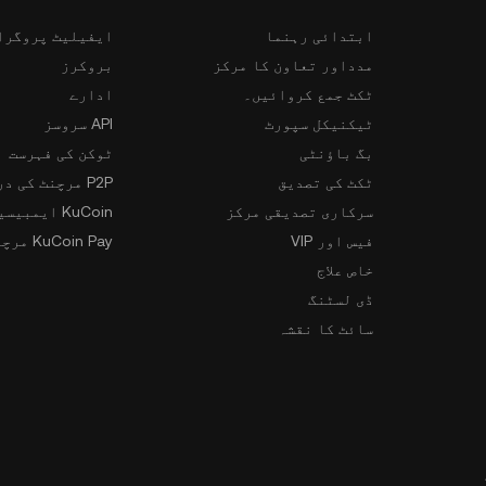
ابتدائی رہنما
ایفیلیٹ پروگرا
مدداور تعاون کا مرکز
بروکرز
ٹکٹ جمع کروائیں۔
ادارے
ٹیکنیکل سپورٹ
API سروسز
بگ باؤنٹی
ٹوکن کی فہرست
ٹکٹ کی تصدیق
P2P مرچنٹ کی درخواست
سرکاری تصدیقی مرکز
KuCoin ایمبیسیڈر پروگرام
فیس اور VIP
KuCoin Pay مرچنٹس
خاص علاج
ڈی لسٹنگ
سائٹ کا نقشہ