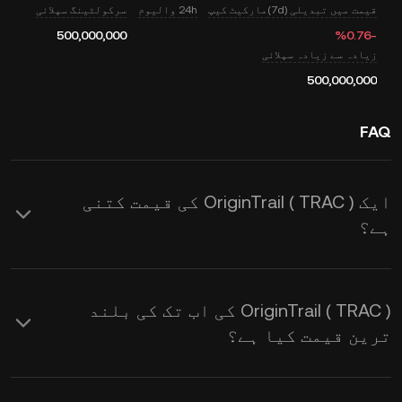
قیمت میں تبدیلی (7d)
مارکیٹ کیپ
24h والیوم
سرکولٹینگ سپلائی
500,000,000
‮-‭0.76‬%‬
زیادہ سے زیادہ سپلائی
500,000,000
FAQ
ایک OriginTrail ( TRAC ) کی قیمت کتنی
ہے؟
KuCoin OriginTrail ( TRAC ) کے لیے
ریئل ٹائم USD قیمت کے اپ ڈیٹس
OriginTrail ( TRAC ) کی اب تک کی بلند
فراہم کرتا ہے۔ اس کی قیمت طلب اور
ترین قیمت کیا ہے؟
رسد کے ساتھ ساتھ مارکیٹ کے جذبات
سے متاثر ہوتی ہے۔
ریئل ٹائم TRAC