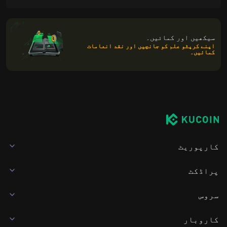
سیکھیں اور کمائیں۔
اپنے کرپٹو علم کو جانچیں اور نقد انعامات
کمائیں۔
کارپوریٹ
پراڈکٹ
سروس
کاروبار