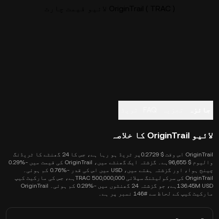
OriginTrail ( TRAC ) لائیو قیمت چارٹ
جائزہ
تجزیہ
FAQ
ٹریڈ
لائیو OriginTrail کا خلاصہ
OriginTrail اس وقت $ 0.2729پر ٹریڈ ہو رہا ہے، جس کا 24 گھنٹے کا ٹریڈنگ
والیوم $ 96,655ہے۔ گزشتہ ایک گھنٹے میں، OriginTrail کی قیمت میں -‎0.29%
چینج ہوا، اور گزشتہ ہفتے میں، USD میں اس کی قدر -‎0.76% کم ہوئی۔
OriginTrail کی سرکولیٹنگ سپلائی 500,000,000 TRACہے، جس کی مارکیٹ کیپ
136.45M USDہے، جو گزشتہ 24 گھنٹوں میں -‎0.29% کم ہوئی۔ OriginTrail
مارکیٹ کیپ کے لحاظ سے #146 نمبر پر ہے۔