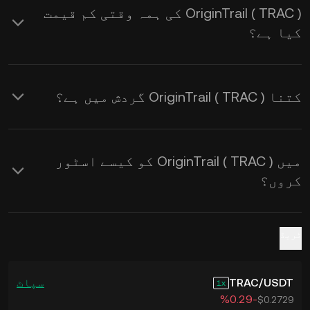
OriginTrail ( TRAC ) کی ہمہ وقتی کم قیمت
سے USD ایکسچینج ریٹس
حاصل کرنے کے
کیا ہے؟
لیے KuCoin کیلکولیٹر استعمال
کریں۔
کتنا OriginTrail ( TRAC ) گردش میں ہے؟
میں OriginTrail ( TRAC ) کو کیسے اسٹور
کروں؟
ٹریڈ
USDT
/
TRAC
سپاٹ
1
‮-‭0.29‬%‬
$0.2729