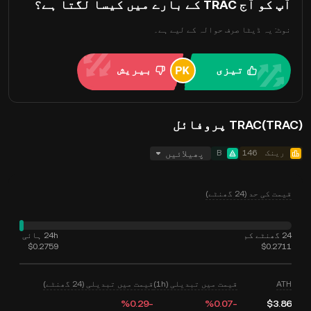
آپ کو آج TRAC کے بارے میں کیسا لگتا ہے؟
نوٹ: یہ ڈیٹا صرف حوالہ کے لیے ہے۔
تیزی
بیریش
TRAC(TRAC) پروفائل
رینک
146
B
پھیلائیں
قیمت کی حد (24 گھنٹے)
24 گھنٹے کم
24h ہائی
$0.2759
$0.2711
ATH
قیمت میں تبدیلی (1h)
قیمت میں تبدیلی (24 گھنٹے)
‮-‭0.29‬%‬
‮-‭0.07‬%‬
$3.86