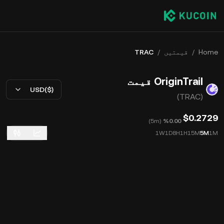
Home
/
قیمتیں
/
TRAC
OriginTrail قیمت
USD($)
(TRAC)
$0.2729
)
5m
(
‮‭0.00‬%‬
1W
1D
8H
1H
15M
5M
1M