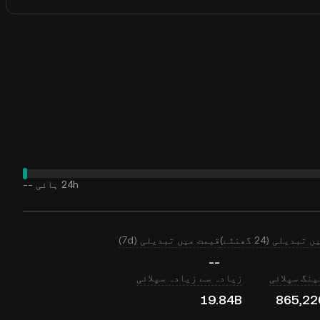
24h ہائی
--
بدیلی (24 گھنٹے)
قیمت میں تبدیلی (7d)
--
نگ سپلائی
زیادہ سے زیادہ سپلائی
19.84B
865,22