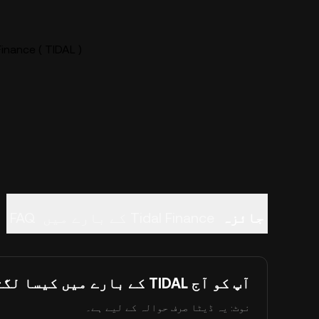
Tidal Finance ( TIDAL ) لائی
جائزہ
Tidal Finance کے بارے میں
FAQ
آپ کو آج TIDAL کے بارے میں کیسا لگتا ہے؟
نوٹ: یہ ڈیٹا صرف حوالہ کے لیے ہے۔