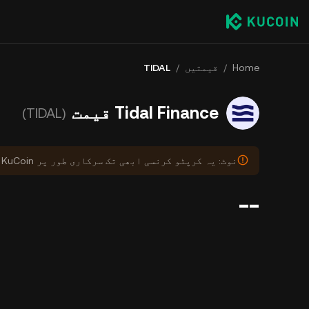
Home
/
قیمتیں
/
TIDAL
Tidal Finance قیمت
(TIDAL)
نوٹ: یہ کرپٹو کرنسی ابھی تک سرکاری طور پر KuCoin پر درج نہیں ہوئی ہے۔
--