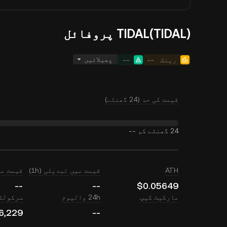
TIDAL(TIDAL) پروفائل
پھیلائیں
رینک
--
--
قیمت کی حد (24 گھنٹے)
24 گھنٹے کم
--
ATH
قیمت میں تبدیلی (1h)
قیمت میں ت
--
--
$0.05649
مارکیٹ کیپ
24h والیوم
سرکولٹی
6,229
--