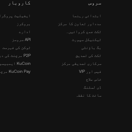
سروس
کاروبار
ابتدائی رہنما
ایفیلیٹ پروگرا
مدداور تعاون کا مرکز
بروکرز
ٹکٹ جمع کروائیں۔
ادارے
ٹیکنیکل سپورٹ
API سروسز
بگ باؤنٹی
ٹوکن کی فہرست
ٹکٹ کی تصدیق
P2P مرچنٹ کی درخواست
سرکاری تصدیقی مرکز
KuCoin ایمبیسیڈر پروگرام
فیس اور VIP
KuCoin Pay مرچنٹس
خاص علاج
ڈی لسٹنگ
سائٹ کا نقشہ