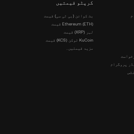
کرپٹو قیمتیں
م
بٹ کوائن (بی ٹی سی) قیمت
Ethereum (ETH) قیمت
لہر (XRP) قیمت
KuCoin ٹوکن (KCS) قیمت
مزید قیمتیں۔