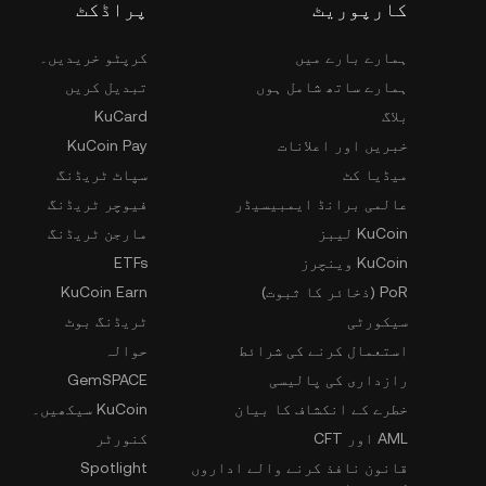
کارپوریٹ
پراڈکٹ
ہمارے بارے میں
کرپٹو خریدیں۔
ہمارے ساتھ شامل ہوں
تبدیل کریں
بلاگ
KuCard
خبریں اور اعلانات
KuCoin Pay
میڈیا کٹ
سپاٹ ٹریڈنگ
عالمی برانڈ ایمبیسیڈر
فیوچر ٹریڈنگ
KuCoin لیبز
مارجن ٹریڈنگ
KuCoin وینچرز
ETFs
PoR (ذخائر کا ثبوت)
KuCoin Earn
سیکورٹی
ٹریڈنگ بوٹ
استعمال کرنے کی شرائط
حوالہ
رازداری کی پالیسی
GemSPACE
خطرے کے انکشاف کا بیان
KuCoin سیکھیں۔
AML اور CFT
کنورٹر
قانون نافذ کرنے والے اداروں
Spotlight