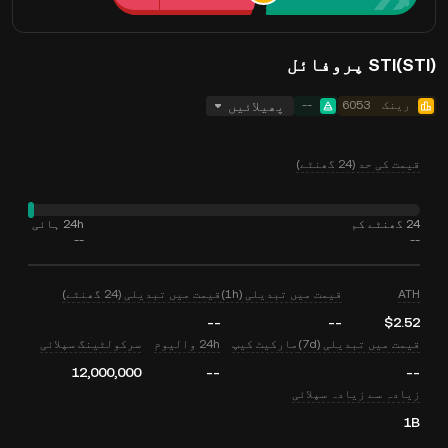
STI(STI) پروفائل
رینک
6053
--
پھیلائیں
قیمت کی حد (24 گھنٹے)
24 گھنٹے کم
24h ہائی
--
--
ATH
قیمت میں تبدیلی (1h)
قیمت میں تبدیلی (24 گھنٹے)
--
--
$2.52
قیمت میں تبدیلی (7d)
مارکیٹ کیپ
24h والیوم
سرکولٹینگ سپلائی
12,000,000
--
--
زیادہ سے زیادہ سپلائی
1B