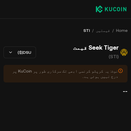
Home
/
قیمتیں
/
STI
Seek Tiger قیمت
USD($)
(STI)
نوٹ: یہ کرپٹو کرنسی ابھی تک سرکاری طور پر KuCoin پر
درج نہیں ہوئی ہے۔
--