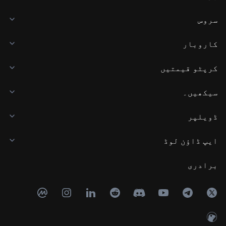
سروس
کاروبار
کرپٹو قیمتیں
سیکھیں۔
ڈویلپر
ایپ ڈاؤن لوڈ
برادری