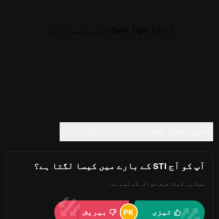
Seek Tiger ( STI ) لائیو قیمت چارٹ
جائزہ
Seek Tiger کے بارے میں
FAQ
ٹریڈ
آپ کو آج STI کے بارے میں کیسا لگتا ہے؟
نوٹ: یہ ڈیٹا صرف حوالہ کے لیے ہے۔
تیزی
بیریش