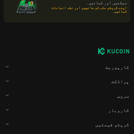
سیکھیں اور کمائیں۔
اپنے کرپٹو علم کو جانچیں اور نقد انعامات
کمائیں۔
کارپوریٹ
پراڈکٹ
سروس
کاروبار
کرپٹو قیمتیں