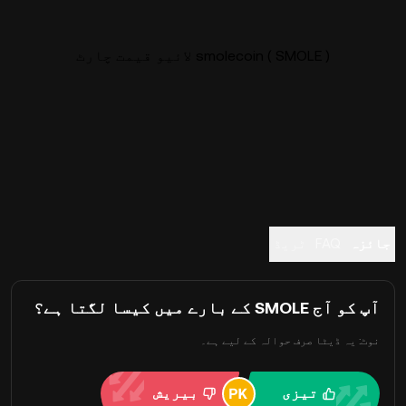
smolecoin ( SMOLE ) لائیو قیمت چارٹ
جائزہ
FAQ
ٹریڈ
آپ کو آج SMOLE کے بارے میں کیسا لگتا ہے؟
نوٹ: یہ ڈیٹا صرف حوالہ کے لیے ہے۔
تیزی
بیریش