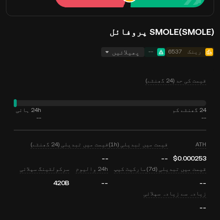
SMOLE(SMOLE) پروفائل
رینک
6537
--
پھیلائیں
قیمت کی حد (24 گھنٹے)
24 گھنٹے کم
24h ہائی
--
--
ATH
قیمت میں تبدیلی (1h)
قیمت میں تبدیلی (24 گھنٹے)
--
--
$0.000253
قیمت میں تبدیلی (7d)
مارکیٹ کیپ
24h والیوم
سرکولٹینگ سپلائی
420B
--
--
زیادہ سے زیادہ سپلائی
--