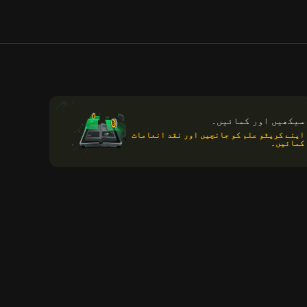
سیکھیں اور کمائیں۔
اپنے کرپٹو علم کو جانچیں اور نقد انعامات
کمائیں۔