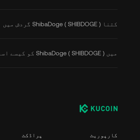
کتنا ShibaDoge ( SHIBDOGE ) گردش میں ہے؟
میں ShibaDoge ( SHIBDOGE ) کو کیسے اسٹور کروں؟
کارپوریٹ
پراڈکٹ