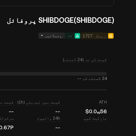
SHIBDOGE(SHIBDOGE) پروفائل
پھیلائیں
رینک
1727
--
قیمت کی حد (24 گھنٹے)
24 گھنٹے کم
--
ATH
قیمت میں تبدیلی (1h)
قیمت میں ت
--
--
$0.0₁₀56
مارکیٹ کیپ
24h والیوم
سرکولٹی
0.67P
--