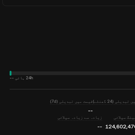
24h ہائی
--
بدیلی (24 گھنٹے)
قیمت میں تبدیلی (7d)
--
نگ سپلائی
زیادہ سے زیادہ سپلائی
--
124,602,47