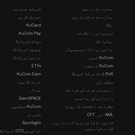
ہمارے بارے میں
کرپٹو خریدیں۔
ہمارے ساتھ شامل ہوں
تبدیل کریں
بلاگ
KuCard
خبریں اور اعلانات
KuCoin Pay
میڈیا کٹ
سپاٹ ٹریڈنگ
عالمی برانڈ ایمبیسیڈر
فیوچر ٹریڈنگ
KuCoin لیبز
مارجن ٹریڈنگ
KuCoin وینچرز
ETFs
PoR (ذخائر کا ثبوت)
KuCoin Earn
سیکورٹی
ٹریڈنگ بوٹ
استعمال کرنے کی شرائط
حوالہ
رازداری کی پالیسی
GemSPACE
خطرے کے انکشاف کا بیان
KuCoin سیکھیں۔
AML اور CFT
کنورٹر
قانون نافذ کرنے والے اداروں
Spotlight
کی درخواستیں۔
او ٹی سیOTC ٹریڈنگ