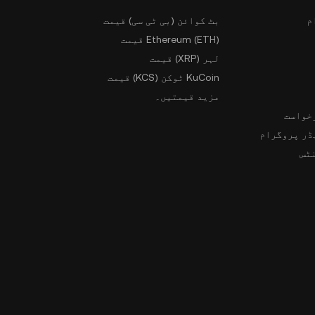
م
بٹ کوائن (بی ٹی سی) قیمت
Ethereum (ETH) قیمت
لہر (XRP) قیمت
KuCoin ٹوکن (KCS) قیمت
مزید قیمتیں۔