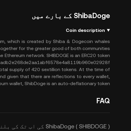
ShibaDoge کے بارے میں
Coin description
um, which is created by Shiba & Dogecoin whales
ogether for the greater good of both communities.
he Ethereum network. SHIBDOGE is an ERC20 token
ss: 0x6adb2e268de2aa1abf6578e4a8119b960e02928f
l supply of 420 sextillion tokens. At the time of
d given that there are reflections to every wallet,
burn wallet, ShibDoge is an auto-deflationary token.
FAQ
ShibaDoge ( SHIBDOGE ) کی اب تک کی بلند ترین قیمت کیا ہے؟