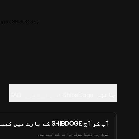
ShibaDoge ( SHIBDOGE ) لائی
جائزہ
ShibaDoge کے بارے میں
FAQ
آپ کو آج SHIBDOGE کے بارے میں کیسا لگتا ہے؟
نوٹ: یہ ڈیٹا صرف حوالہ کے لیے ہے۔