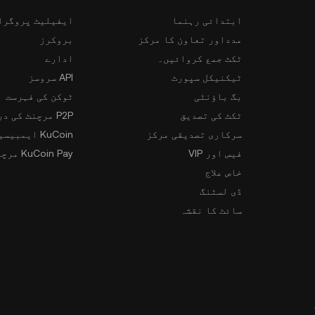
ابتدائی رہنما
ایفیلیٹ پروگرا
مدداور تعاون کا مرکز
بروکرز
ٹکٹ جمع کروائیں۔
ادارے
ٹیکنیکل سپورٹ
API سروسز
بگ باؤنٹی
ٹوکن کی فہرست
ٹکٹ کی تصدیق
P2P مرچنٹ کی درخواست
سرکاری تصدیقی مرکز
KuCoin ایمبیسیڈر پروگرام
فیس اور VIP
KuCoin Pay مرچنٹس
خاص علاج
ڈی لسٹنگ
سائٹ کا نقشہ