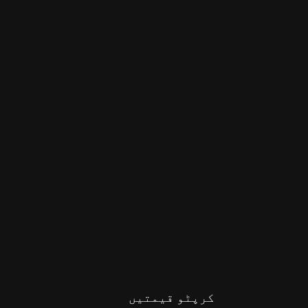
کرپٹو قیمتیں