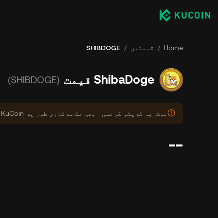
Home
/
قیمتیں
/
SHIBDOGE
ShibaDoge قیمت
(SHIBDOGE)
نوٹ: یہ کرپٹو کرنسی ابھی تک سرکاری طور پر KuCoin پر درج نہیں ہوئی ہے۔
--