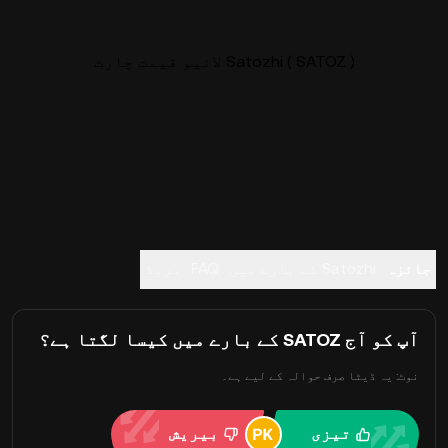
Satozhi ( SATOZ ) لائیو قیمت چارٹ
جائزہ
Satozhi کے بارے میں
FAQ
ٹریڈ
آپ کو آج SATOZ کے بارے میں کیسا لگتا ہے؟
نوٹ: یہ ڈیٹا صرف حوالہ کے لیے ہے۔
تیزی
بیریش