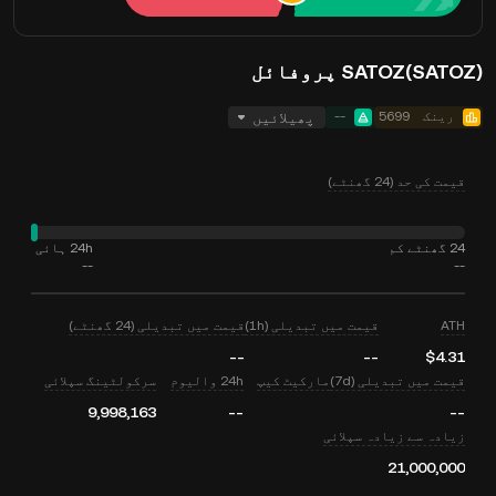
SATOZ(SATOZ) پروفائل
رینک
5699
--
پھیلائیں
قیمت کی حد (24 گھنٹے)
24 گھنٹے کم
24h ہائی
--
--
ATH
قیمت میں تبدیلی (1h)
قیمت میں تبدیلی (24 گھنٹے)
--
--
$4.31
قیمت میں تبدیلی (7d)
مارکیٹ کیپ
24h والیوم
سرکولٹینگ سپلائی
9,998,163
--
--
زیادہ سے زیادہ سپلائی
21,000,000