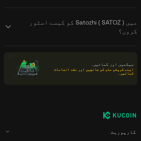
میں Satozhi ( SATOZ ) کو کیسے اسٹور
کروں؟
سیکھیں اور کمائیں۔
اپنے کرپٹو علم کو جانچیں اور نقد انعامات
کمائیں۔
کارپوریٹ