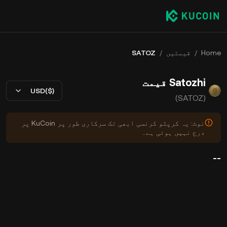
Home
/
قیمتیں
/
SATOZ
Satozhi قیمت
USD($)
(SATOZ)
نوٹ: یہ کرپٹو کرنسی ابھی تک سرکاری طور پر KuCoin پر
درج نہیں ہوئی ہے۔
--