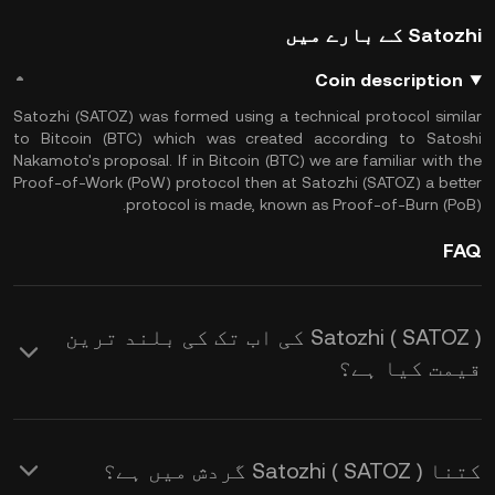
Satozhi کے بارے میں
Coin description
Satozhi (SATOZ) was formed using a technical protocol similar
to Bitcoin (BTC) which was created according to Satoshi
Nakamoto's proposal. If in Bitcoin (BTC) we are familiar with the
Proof-of-Work (PoW) protocol then at Satozhi (SATOZ) a better
protocol is made, known as Proof-of-Burn (PoB).
FAQ
Satozhi ( SATOZ ) کی اب تک کی بلند ترین
قیمت کیا ہے؟
کتنا Satozhi ( SATOZ ) گردش میں ہے؟