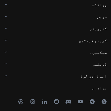
پراڈکٹ
سروس
کاروبار
کرپٹو قیمتیں
سیکھیں۔
ڈویلپر
ایپ ڈاؤن لوڈ
برادری