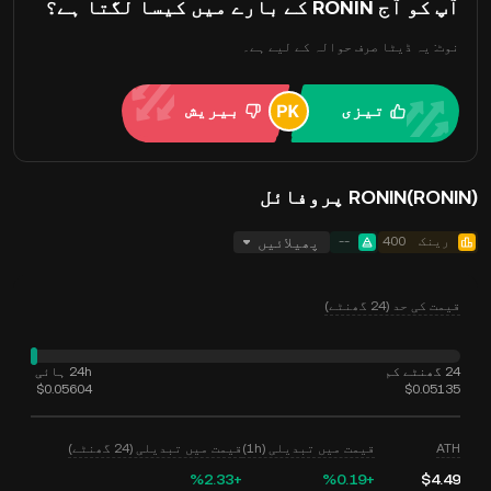
آپ کو آج RONIN کے بارے میں کیسا لگتا ہے؟
نوٹ: یہ ڈیٹا صرف حوالہ کے لیے ہے۔
تیزی
بیریش
RONIN(RONIN) پروفائل
رینک
400
--
پھیلائیں
قیمت کی حد (24 گھنٹے)
24 گھنٹے کم
24h ہائی
$0.05604
$0.05135
ATH
قیمت میں تبدیلی (1h)
قیمت میں تبدیلی (24 گھنٹے)
‮+‭2.33‬%‬
‮+‭0.19‬%‬
$4.49