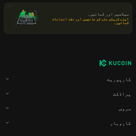
سیکھیں اور کمائیں۔
اپنے کرپٹو علم کو جانچیں اور نقد انعامات
کمائیں۔
کارپوریٹ
پراڈکٹ
سروس
کاروبار