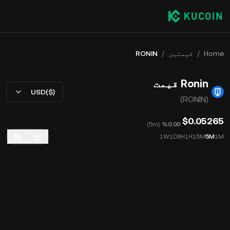
Home
/
قیمتیں
/
RONIN
Ronin قیمت
USD($)
(RONIN)
$0.05265
)
5m
(
‮‭0.00‬%‬
1W
1D
8H
1H
15M
5M
1M