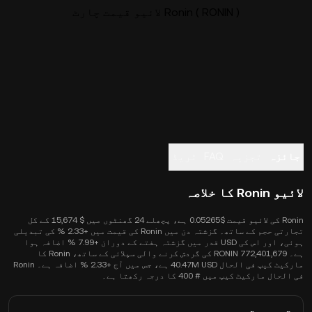
Ronin ( RONIN ) لائیو قیمت چارٹ
جائزہ
تجزیہ
FAQ
ٹریڈ
لائیو Ronin کا خلاصہ
Ronin کی لائیو قیمت $0.05265 ہے، پچھلے 24 گھنٹوں میں $ 15,674 کے کل
تجارتی حجم کے ساتھ۔ گزشتہ دن میں Ronin کی قیمت میں +2.33 % کی تبدیلی
ہوئی، اور اس کی USD قدر میں گزشتہ ہفتے کے دوران +7.99 % اضافہ ہوا
ہے۔ 772,401,679 RONIN کی گردش کرنے والی سپلائی کے ساتھ، Ronin کا
مارکیٹ کیپ فی الحال 40.47M USD ہے، جس میں آج +2.33 % اضافہ ہے۔ Ronin
فی الحال مارکیٹ کیپ میں # 400 کا درجہ رکھتا ہے۔