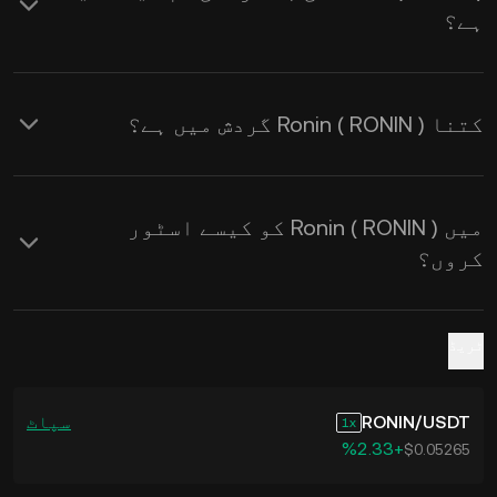
ہے؟
لیے KuCoin کیلکولیٹر استعمال
کریں۔
کتنا Ronin ( RONIN ) گردش میں ہے؟
میں Ronin ( RONIN ) کو کیسے اسٹور
کروں؟
ٹریڈ
USDT
/
RONIN
سپاٹ
1
‮+‭2.33‬%‬
$0.05265