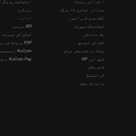
ابتدائی رہنما
ایفیلیٹ پروگرا
مدداور تعاون کا مرکز
بروکرز
ٹکٹ جمع کروائیں۔
ادارے
ٹیکنیکل سپورٹ
API سروسز
بگ باؤنٹی
ٹوکن کی فہرست
ٹکٹ کی تصدیق
P2P مرچنٹ کی درخواست
سرکاری تصدیقی مرکز
KuCoin ایمبیسیڈر پروگرام
فیس اور VIP
KuCoin Pay مرچنٹس
خاص علاج
ڈی لسٹنگ
سائٹ کا نقشہ