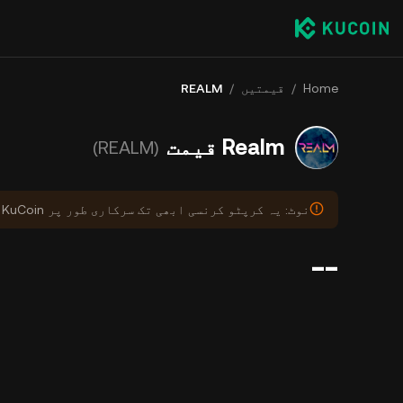
Home
/
قیمتیں
/
REALM
Realm قیمت
(REALM)
نوٹ: یہ کرپٹو کرنسی ابھی تک سرکاری طور پر KuCoin پر درج نہیں ہوئی ہے۔
--