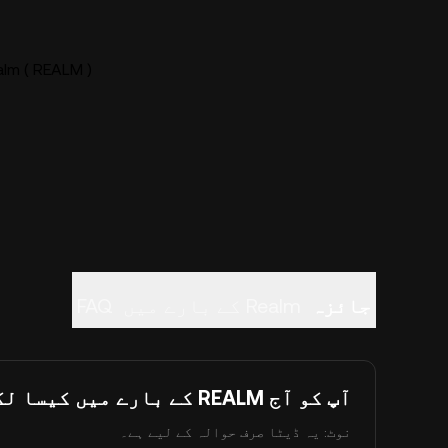
Realm ( REALM ) لائیو قیم
جائزہ
Realm کے بارے میں
FAQ
آپ کو آج REALM کے بارے میں کیسا لگتا ہے؟
نوٹ: یہ ڈیٹا صرف حوالہ کے لیے ہے۔