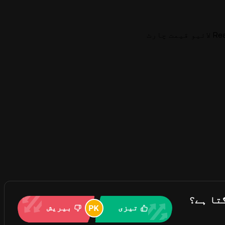
ت چارٹ
تیزی
بیریش