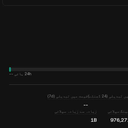
24h ہائی
--
بدیلی (24 گھنٹے)
قیمت میں تبدیلی (7d)
--
نگ سپلائی
زیادہ سے زیادہ سپلائی
1B
976,27