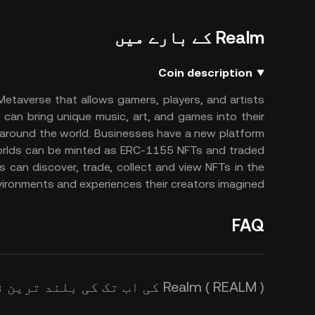
Realm کے بارے میں
Coin description
 Metaverse that allows gamers, players, and artists
 can bring unique music, art, and games into their
m around the world. Businesses have a new platform
 worlds can be minted as ERC-1155 NFTs and traded
 can discover, trade, collect and view NFTs in the
ironments and experiences their creators imagined.
FAQ
Realm ( REALM ) کی اب تک کی بلند ترین قیمت کیا ہے؟