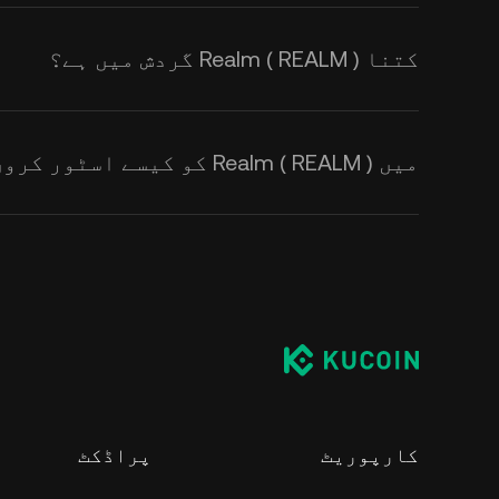
کتنا Realm ( REALM ) گردش میں ہے؟
میں Realm ( REALM ) کو کیسے اسٹور کروں؟
کارپوریٹ
پراڈکٹ