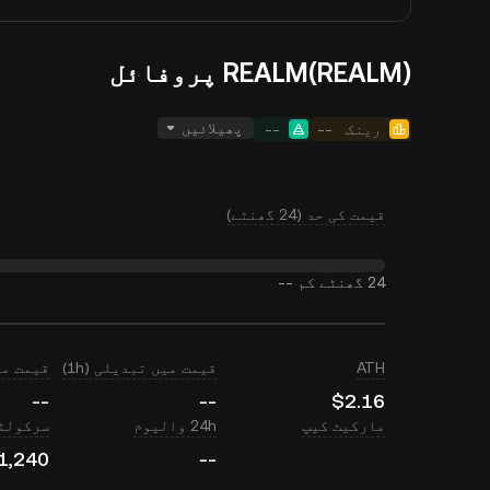
REALM(REALM) پروفائل
پھیلائیں
رینک
--
--
قیمت کی حد (24 گھنٹے)
24 گھنٹے کم
--
ATH
قیمت میں تبدیلی (1h)
قیمت میں ت
--
--
$2.16
مارکیٹ کیپ
24h والیوم
سرکولٹی
1,240
--