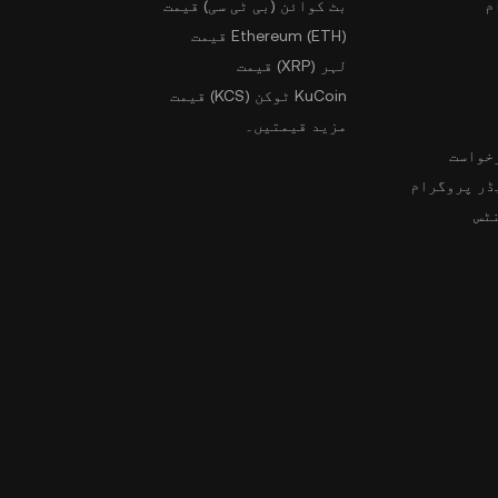
م
بٹ کوائن (بی ٹی سی) قیمت
Ethereum (ETH) قیمت
لہر (XRP) قیمت
KuCoin ٹوکن (KCS) قیمت
مزید قیمتیں۔