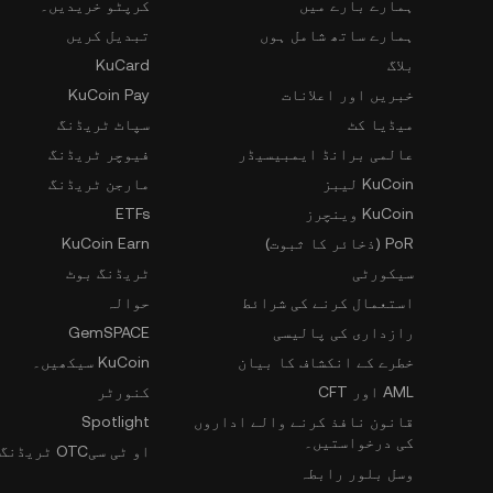
ہمارے بارے میں
کرپٹو خریدیں۔
ہمارے ساتھ شامل ہوں
تبدیل کریں
بلاگ
KuCard
خبریں اور اعلانات
KuCoin Pay
میڈیا کٹ
سپاٹ ٹریڈنگ
عالمی برانڈ ایمبیسیڈر
فیوچر ٹریڈنگ
KuCoin لیبز
مارجن ٹریڈنگ
KuCoin وینچرز
ETFs
PoR (ذخائر کا ثبوت)
KuCoin Earn
سیکورٹی
ٹریڈنگ بوٹ
استعمال کرنے کی شرائط
حوالہ
رازداری کی پالیسی
GemSPACE
خطرے کے انکشاف کا بیان
KuCoin سیکھیں۔
AML اور CFT
کنورٹر
قانون نافذ کرنے والے اداروں
Spotlight
کی درخواستیں۔
او ٹی سیOTC ٹریڈنگ
وسل بلور رابطہ