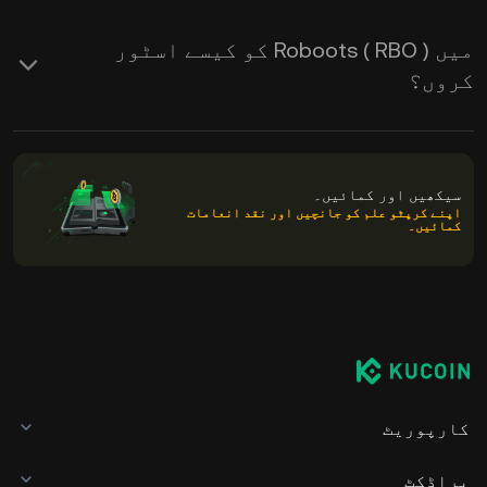
میں Roboots ( RBO ) کو کیسے اسٹور
کروں؟
سیکھیں اور کمائیں۔
اپنے کرپٹو علم کو جانچیں اور نقد انعامات
کمائیں۔
کارپوریٹ
پراڈکٹ