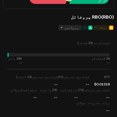
RBO(RBO) پروفائل
رینک
--
--
پھیلائیں
قیمت کی حد (24 گھنٹے)
24 گھنٹے کم
24h ہائی
--
--
ATH
قیمت میں تبدیلی (1h)
قیمت میں تبدیلی (24 گھنٹے)
--
--
$0.01319
قیمت میں تبدیلی (7d)
مارکیٹ کیپ
24h والیوم
سرکولٹینگ سپلائی
--
--
--
--
زیادہ سے زیادہ سپلائی
--