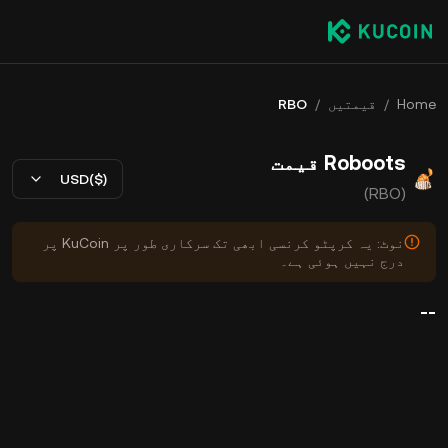
Home
/
قیمتیں
/
RBO
Roboots قیمت
USD($)
(RBO)
نوٹ: یہ کرپٹو کرنسی ابھی تک سرکاری طور پر KuCoin پر
درج نہیں ہوئی ہے۔
--