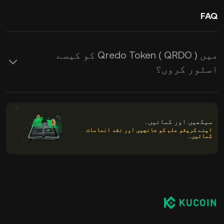
FAQ
میں Qredo Token ( QRDO ) کو کیسے
اسٹور کروں؟
سیکھیں اور کمائیں۔
اپنے کرپٹو علم کو جانچیں اور نقد انعامات
کمائیں۔