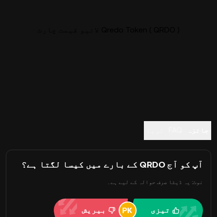
Qredo Token ( QRDO ) لائیو قیمت چارٹ
جائزہ
FAQ
ٹریڈ
آپ کو آج QRDO کے بارے میں کیسا لگتا ہے؟
نوٹ: یہ ڈیٹا صرف حوالہ کے لیے ہے۔
تیزی
بیریش