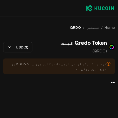
Home
/
قیمتیں
/
QRDO
Qredo Token قیمت
USD($)
(QRDO)
نوٹ: یہ کرپٹو کرنسی ابھی تک سرکاری طور پر KuCoin پر
درج نہیں ہوئی ہے۔
--