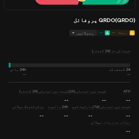
QRDO(QRDO) پروفائل
رینک
--
--
پھیلائیں
قیمت کی حد (24 گھنٹے)
24 گھنٹے کم
24h ہائی
--
--
ATH
قیمت میں تبدیلی (1h)
قیمت میں تبدیلی (24 گھنٹے)
--
--
--
قیمت میں تبدیلی (7d)
مارکیٹ کیپ
24h والیوم
سرکولٹینگ سپلائی
--
--
--
--
زیادہ سے زیادہ سپلائی
--