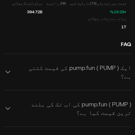
قیمت میں تبدیلی (7d)
مارکیٹ کیپ
24h والیوم
سرکولٹینگ سپلائی
394.72B
‮+‭19.29‬%‬
زیادہ سے زیادہ سپلائی
1T
FAQ
ایک pump.fun ( PUMP ) کی قیمت کتنی
ہے؟
KuCoin pump.fun ( PUMP ) کے لیے
ریئل ٹائم USD قیمت کے اپ ڈیٹس
pump.fun ( PUMP ) کی اب تک کی بلند
فراہم کرتا ہے۔ اس کی قیمت طلب اور
ترین قیمت کیا ہے؟
رسد کے ساتھ ساتھ مارکیٹ کے جذبات
سے متاثر ہوتی ہے۔
ریئل ٹائم PUMP