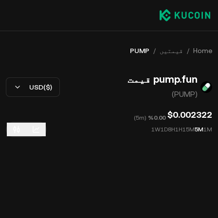
Home
/
قیمتیں
/
PUMP
pump.fun قیمت
USD($)
(PUMP)
$0.002322
)
5m
(
‮‭0.00‬%‬
1W
1D
8H
1H
15M
5M
1M