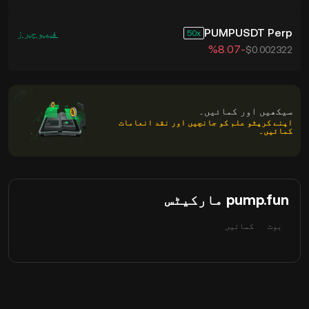
PUMPUSDT Perp
فیوچرز
50
‮-‭8.07‬%‬
$0.002322
سیکھیں اور کمائیں۔
اپنے کرپٹو علم کو جانچیں اور نقد انعامات
کمائیں۔
pump.fun مارکیٹس
بوٹ
کمائیں