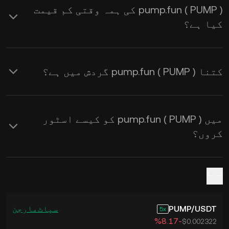
pump.fun ( PUMP ) کی ہمہ وقتی کم قیمت
سے USD ایکسچینج ریٹس
حاصل کرنے کے
کیا ہے؟
لیے KuCoin کیلکولیٹر استعمال
کریں۔
کتنا pump.fun ( PUMP ) گردش میں ہے؟
میں pump.fun ( PUMP ) کو کیسے اسٹور
کروں؟
ٹریڈ
USDT
/
PUMP
سپاٹ
مارجن
5
‮-‭8.17‬%‬
$0.002322