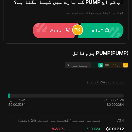
آپ کو آج PUMP کے بارے میں کیسا لگتا ہے؟
نوٹ: یہ ڈیٹا صرف حوالہ کے لیے ہے۔
تیزی
بیریش
PUMP(PUMP) پروفائل
رینک
55
--
پھیلائیں
قیمت کی حد (24 گھنٹے)
24 گھنٹے کم
24h ہائی
$0.002584
$0.002284
ATH
قیمت میں تبدیلی (1h)
قیمت میں تبدیلی (24 گھنٹے)
‮-‭8.17‬%‬
‮+‭0.08‬%‬
$0.01212