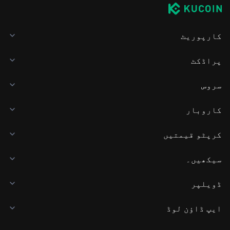
کارپوریٹ
پراڈکٹ
سروس
کاروبار
کرپٹو قیمتیں
سیکھیں۔
ڈویلپر
ایپ ڈاؤن لوڈ