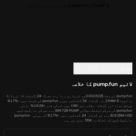
pump.fun ( PUMP ) لائیو قیمت چارٹ
جائزہ
تجزیہ
FAQ
ٹریڈ
لائیو pump.fun کا خلاصہ
pump.fun اس وقت $0.002322پر ٹریڈ ہو رہا ہے، جس کا 24 گھنٹے کا ٹریڈنگ
والیوم $ 2.64Mہے۔ گزشتہ 24 گھنٹوں میں، pump.fun کی قیمت میں -‎8.17%
چینج ہوا، اور گزشتہ ہفتے میں USD میں اس کی قدر +19.29% بڑھی۔
pump.fun کی سرکولیٹنگ سپلائی 394.72B PUMPہے، جس کی مارکیٹ کیپ
919.25M USDہے، جو گزشتہ 24 گھنٹوں میں -‎8.17% کم ہوئی۔ pump.fun
مارکیٹ کیپ کے لحاظ سے #55 نمبر پر ہے۔